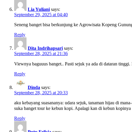
Lia Yuliani
says:
September 29, 2025 at 04:40
Seneng banget bisa berkunjung ke Agrowisata Kopeng Gunung S
Reply
Dita Indrihapsari
says:
September 28, 2025 at 21:36
Viewnya baguuus banget.. Pasti sejuk ya ada di dataran tinggi.
Reply
Dinda
says:
September 28, 2025 at 20:33
aku kebayang suasananya: udara sejuk, tanaman hijau di mana-
suka banget tour ke kebun kopi. Apalagi kan di kebun kopinya 
Reply
Putu Felisia
says: