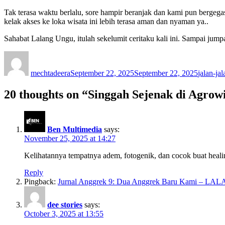
Tak terasa waktu berlalu, sore hampir beranjak dan kami pun bergega
kelak akses ke loka wisata ini lebih terasa aman dan nyaman ya..
Sahabat Lalang Ungu, itulah sekelumit ceritaku kali ini. Sampai jumpa
Author
Posted
Categori
on
mechtadeera
September 22, 2025
September 22, 2025
jalan-jal
20 thoughts on “Singgah Sejenak di Agro
Ben Multimedia
says:
November 25, 2025 at 14:27
Kelihatannya tempatnya adem, fotogenik, dan cocok buat healin
Reply
Pingback:
Jurnal Anggrek 9: Dua Anggrek Baru Kami – 
dee stories
says:
October 3, 2025 at 13:55