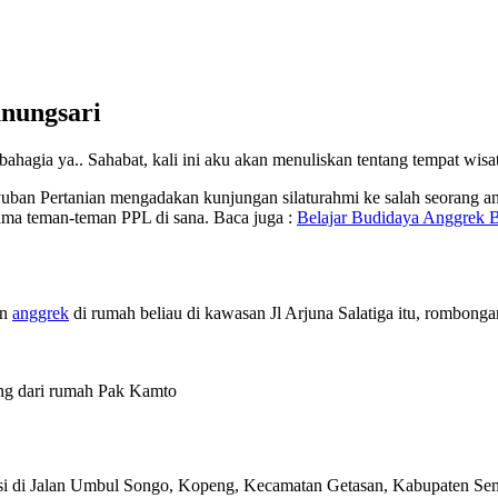
unungsari
bahagia ya.. Sahabat, kali ini aku akan menuliskan tentang tempat wisa
ban Pertanian mengadakan kunjungan silaturahmi ke salah seorang ang
ama teman-teman PPL di sana. Baca juga :
Belajar Budidaya Anggrek B
un
anggrek
di rumah beliau di kawasan Jl Arjuna Salatiga itu, rombon
ng dari rumah Pak Kamto
asi di Jalan Umbul Songo, Kopeng, Kecamatan Getasan, Kabupaten S