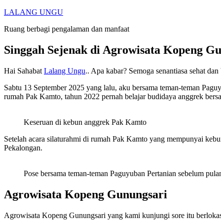
Skip
LALANG UNGU
to
Ruang berbagi pengalaman dan manfaat
content
Singgah Sejenak di Agrowisata Kopeng G
Hai Sahabat
Lalang Ungu
.. Apa kabar? Semoga senantiasa sehat dan 
Sabtu 13 September 2025 yang lalu, aku bersama teman-teman Paguyu
rumah Pak Kamto, tahun 2022 pernah belajar budidaya anggrek bers
Keseruan di kebun anggrek Pak Kamto
Setelah acara silaturahmi di rumah Pak Kamto yang mempunyai keb
Pekalongan.
Pose bersama teman-teman Paguyuban Pertanian sebelum pula
Agrowisata Kopeng Gunungsari
Agrowisata Kopeng Gunungsari yang kami kunjungi sore itu berlok