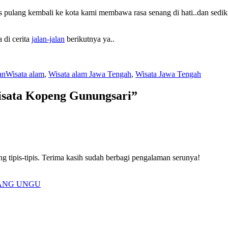
s pulang kembali ke kota kami membawa rasa senang di hati..dan sedik
 di cerita
jalan-jalan
berikutnya ya..
es
Tags
an
Wisata alam
,
Wisata alam Jawa Tengah
,
Wisata Jawa Tengah
wisata Kopeng Gunungsari”
g tipis-tipis. Terima kasih sudah berbagi pengalaman serunya!
LALANG UNGU