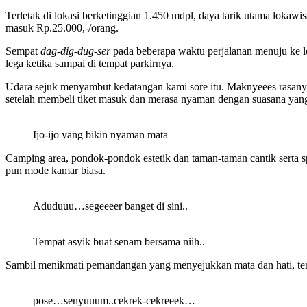
Terletak di lokasi berketinggian 1.450 mdpl, daya tarik utama lokaw
masuk Rp.25.000,-/orang.
Sempat
dag-dig-dug-ser
pada beberapa waktu perjalanan menuju ke lo
lega ketika sampai di tempat parkirnya.
Udara sejuk menyambut kedatangan kami sore itu. Maknyeees rasanya 
setelah membeli tiket masuk dan merasa nyaman dengan suasana yang
Ijo-ijo yang bikin nyaman mata
Camping area, pondok-pondok estetik dan taman-taman cantik serta s
pun mode kamar biasa.
Aduduuu…segeeeer banget di sini..
Tempat asyik buat senam bersama niih..
Sambil menikmati pemandangan yang menyejukkan mata dan hati, tent
pose…senyuuum..cekrek-cekreeek…