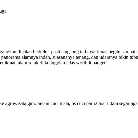
juga
ngkan di jalan berkelok pasti langsung terbayar lunas begitu sampai
anorama alamnya indah, suasananya tenang, dan udaranya bikin tubuh 
ikmati alam sejuk di ketinggian jelas worth it banget!
ke agrowisata gini. Selain cuci mata, bs cuci paru2 biar udara segar n