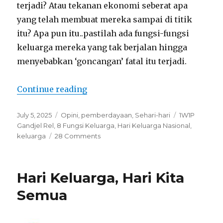
terjadi? Atau tekanan ekonomi seberat apa
yang telah membuat mereka sampai di titik
itu? Apa pun itu..pastilah ada fungsi-fungsi
keluarga mereka yang tak berjalan hingga
menyebabkan ‘goncangan’ fatal itu terjadi.
“Sudahkah 8 Fungsi Keluarga Kita
Continue reading
Posted
Categories
Tags
July 5, 2025
Opini
,
pemberdayaan
,
Sehari-hari
1W1P
on
Gandjel Rel
,
8 Fungsi Keluarga
,
Hari Keluarga Nasional
,
on
keluarga
28 Comments
Sudahkah
8
Fungsi
Hari Keluarga, Hari Kita
Keluarga
Kita
Semua
Berjalan
Dengan
Baik?