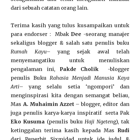
dari sebuah catatan orang lain.
Terima kasih yang tulus kusampaikan untuk
para endorser : Mbak
Dee
-seorang manajer
sekaligus blogger & salah satu penulis buku
Rumah Kayu
– yang sejak awal telah
menyemangatiku untuk menuliskan
pengalaman ini,
Pakde Cholik
-blogger
penulis Buku
Rahasia Menjadi Manusia Kaya
Arti
– yang selalu setia ‘ngompori’ dan
menginspirasi kita dengan semangat beliau,
Mas
A. Muhaimin Azzet
– blogger, editor dan
juga penulis karya-karya inspiratif serta Pak
Eko Kusuma
(penulis buku
Haji Ngeten
g), tak
ketinggalan terima kasih kepada Mas
Rudi
dari Penerbit Sixmidad untuk ide judul &