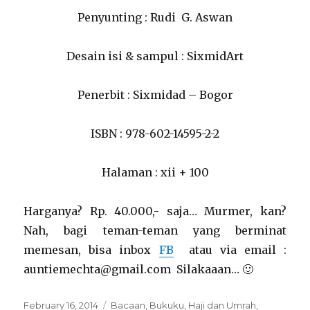
Penyunting : Rudi G. Aswan
Desain isi & sampul : SixmidArt
Penerbit : Sixmidad – Bogor
ISBN : 978-602-14595-2-2
Halaman : xii + 100
Harganya? Rp. 40.000,- saja… Murmer, kan?
Nah, bagi teman-teman yang berminat
memesan, bisa inbox
FB
atau via email :
auntiemechta@gmail.com Silakaaan… 🙂
Posted
Categories
February 16, 2014
Bacaan
,
Bukuku
,
Haji dan Umrah
,