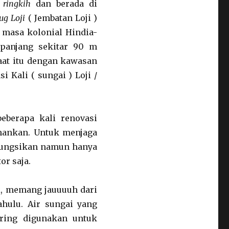
h
ringkih
dan berada di
ug Loji
( Jembatan Loji )
 masa kolonial Hindia-
panjang sekitar 90 m
at itu dengan kawasan
i Kali ( sungai ) Loji /
berapa kali renovasi
hankan. Untuk menjaga
ifungsikan namun hanya
or saja.
i, memang jauuuuh dari
ahulu. Air sungai yang
ring digunakan untuk