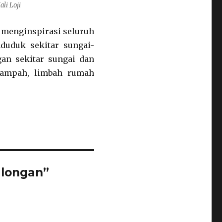
li Loji
i menginspirasi seluruh
duduk sekitar sungai-
gan sekitar sungai dan
sampah, limbah rumah
alongan”