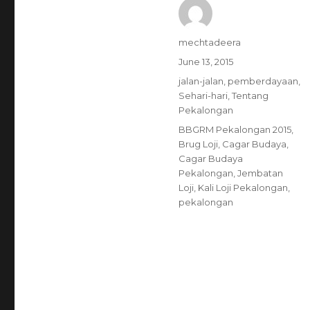
Author
mechtadeera
Posted
June 13, 2015
on
Categories
jalan-jalan
,
pemberdayaan
,
Sehari-hari
,
Tentang
Pekalongan
Tags
BBGRM Pekalongan 2015
,
Brug Loji
,
Cagar Budaya
,
Cagar Budaya
Pekalongan
,
Jembatan
Loji
,
Kali Loji Pekalongan
,
pekalongan