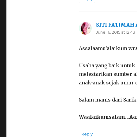
SITI FATIMAH
June 16, 2015 at 12:43
Assalaamu’alaikum wr
Usaha yang baik untuk 
melestarikan sumber a
anak-anak sejak umur d
Salam manis dari Sarike
Waalaikumsalam…Aami
Reply