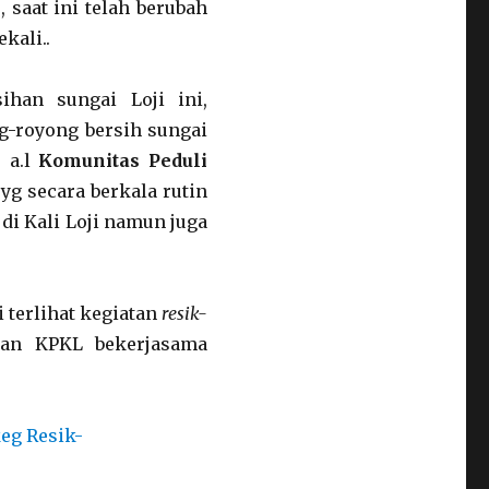
 saat ini telah berubah
kali..
han sungai Loji ini,
g-royong bersih sungai
 a.l
Komunitas Peduli
yg secara berkala rutin
di Kali Loji namun juga
i terlihat kegiatan
resik-
wan KPKL bekerjasama