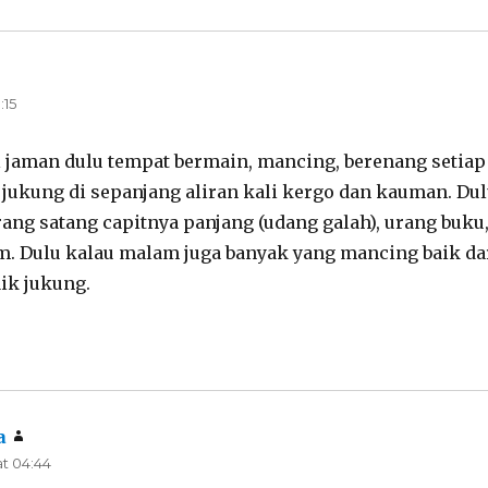
says:
:15
 jaman dulu tempat bermain, mancing, berenang setia
 jukung di sepanjang aliran kali kergo dan kauman. D
rang satang capitnya panjang (udang galah), urang buku
am. Dulu kalau malam juga banyak yang mancing baik da
ik jukung.
a
says:
at 04:44