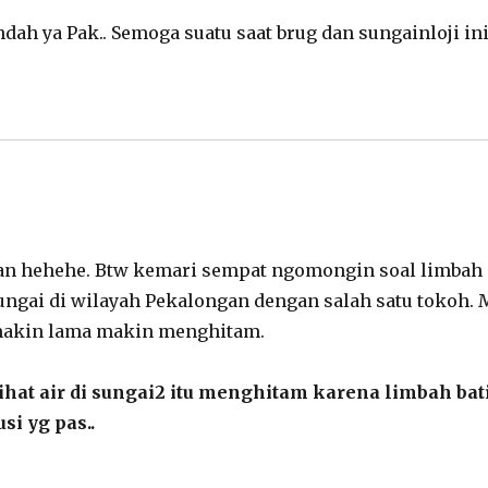
dah ya Pak.. Semoga suatu saat brug dan sungainloji ini 
ays:
0
an hehehe. Btw kemari sempat ngomongin soal limbah 
sungai di wilayah Pekalongan dengan salah satu tokoh. 
a makin lama makin menghitam.
hat air di sungai2 itu menghitam karena limbah bati
si yg pas..