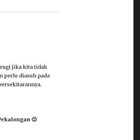
gi jika kita tidak
m perlu diasuh pada
persekitarannya.
Pekalongan 🙂