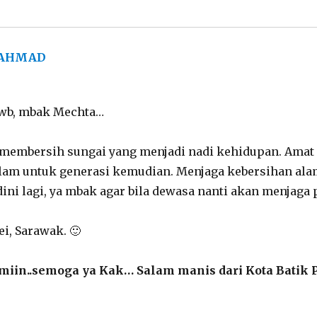
 AHMAD
says:
.wb, mbak Mechta…
membersih sungai yang menjadi nadi kehidupan. Amat ru
lam untuk generasi kemudian. Menjaga kebersihan ala
ini lagi, ya mbak agar bila dewasa nanti akan menjaga 
i, Sarawak. 🙂
in..semoga ya Kak… Salam manis dari Kota Batik 