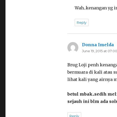
Wah..kenangan yg in
Reply
Donna Imelda
s
June 19, 2015 at 07:0
Brug Loji penh kenang
bermuara di kali atau 
lihat kali yang airny
betul mbak..sedih meli
sejauh ini blm ada solu
Reply