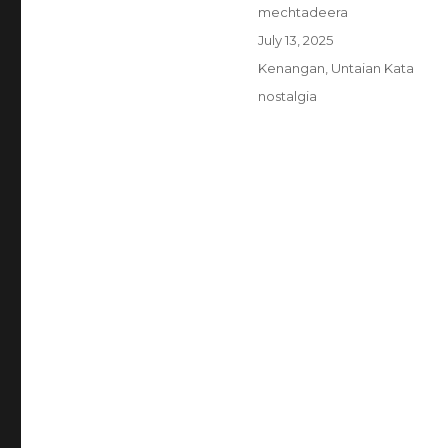
Author
mechtadeera
Posted
July 13, 2025
on
Categories
Kenangan
,
Untaian Kata
Tags
nostalgia