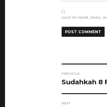
SAVE MY NAME, EMAIL, A
Post
PREVIOUS
navigation
Sudahkah 8 F
Previous
post:
NEXT