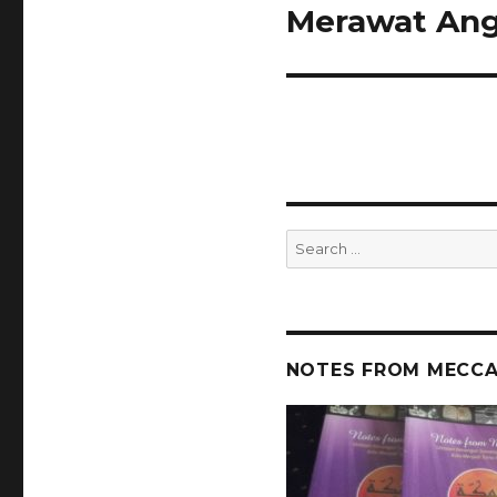
Merawat Ang
Next
post:
Search
for:
NOTES FROM MECCA 