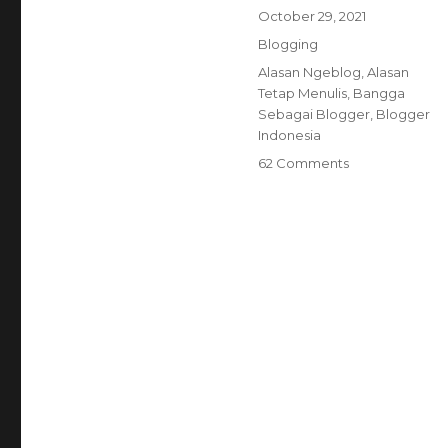
Posted
October 29, 2021
on
Categories
Blogging
Tags
Alasan Ngeblog
,
Alasan
Tetap Menulis
,
Bangga
Sebagai Blogger
,
Blogger
Indonesia
on
62 Comments
Saya
Blogger,
Alhamdulillah…