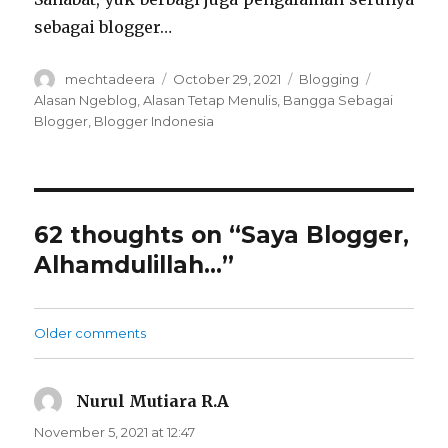
sebagai blogger…
Author
Posted
Categories
Tags
mechtadeera
October 29, 2021
Blogging
on
Alasan Ngeblog
,
Alasan Tetap Menulis
,
Bangga Sebagai
Blogger
,
Blogger Indonesia
62 thoughts on “Saya Blogger,
Alhamdulillah…”
Comments
Older comments
navigation
Nurul Mutiara R.A
says:
November 5, 2021 at 12:47