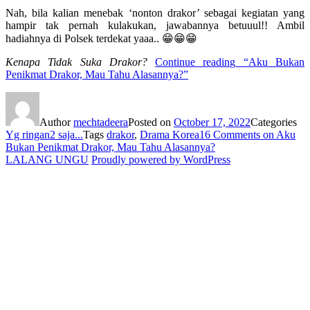
Nah, bila kalian menebak ‘nonton drakor’ sebagai kegiatan yang
hampir tak pernah kulakukan, jawabannya betuuul!! Ambil
hadiahnya di Polsek terdekat yaaa.. 😁😁😁
Kenapa Tidak Suka Drakor?
Continue reading
“Aku Bukan
Penikmat Drakor, Mau Tahu Alasannya?”
Author
mechtadeera
Posted on
October 17, 2022
Categories
Yg ringan2 saja...
Tags
drakor
,
Drama Korea
16 Comments
on Aku
Bukan Penikmat Drakor, Mau Tahu Alasannya?
LALANG UNGU
Proudly powered by WordPress