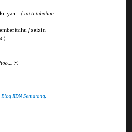
uku yaa….
( ini tambahan
emberitahu / seizin
ra
)
hoo
…. 🙂
i
Blog IIDN Semarang.