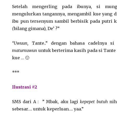
Setelah mengerling pada ibunya, si mung
mengulurkan tangannya, mengambil kue yang di
ibu pun tersenyum sambil berbisik pada putri k
(
bilang gimana), De’ ?”
“Uwuun,
Tante..” dengan bahasa cadelnya s
maturnuwun
untuk berterima kasih pada si Tant
kue … 🙂
***
Ilustrasi #2
SMS dari A : ” Mbak, aku lagi
kepepet butuh
nih
sebesar…. untuk keperluan…. yaa.”