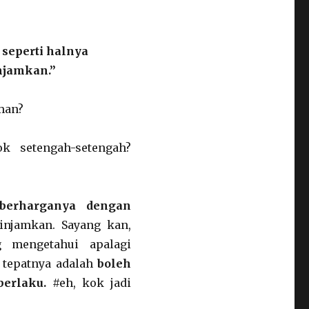
u seperti halnya
injamkan.”
eman?
k setengah-setengah?
berharganya
dengan
injamkan. Sayang kan,
 mengetahui apalagi
 tepatnya adalah
boleh
berlaku.
#eh, kok jadi