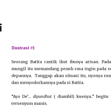
i
Ilustrasi #1
Seorang Batita cantik ikut ibunya arisan. Pad
mungil itu memandang penuh rasa ingin pada se
depannya. Tanggap akan situasi itu, nyonya r
dan menyodorkannya pada si Batita.
“Ayo De’…
dipundhut
( diambil) kuenya..” begit
tersenyum manis.