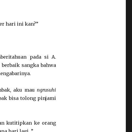
r hari ini kan?”
beritahuan pada si A.
 B berbaik sangka bahwa
mengabarinya.
 mbak, aku mau
ngrusuhi
ak bisa tolong pinjami
kan kutitipkan ke orang
pa hari lagi…”