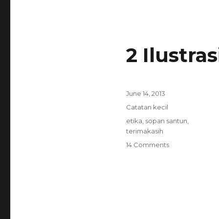
2 Ilustras
Posted
June 14, 2013
on
Categories
Catatan kecil
Tags
etika
,
sopan santun
,
terimakasih
on
14 Comments
2
Ilustrasi