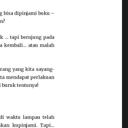
g bisa dipinjami buku –
an?
ik … tapi berujung pada
ma kembali… atau malah
Barang yang kita sayang-
yata mendapat perlakuan
i buruk tentunya!
di waktu lampau telah
kan kupinjami. Tapi…