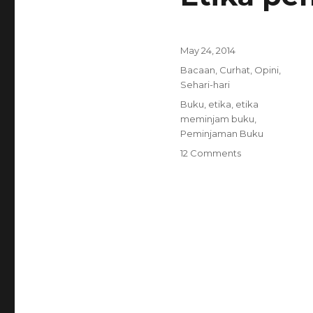
Posted
May 24, 2014
on
Categories
Bacaan
,
Curhat
,
Opini
,
Sehari-hari
Tags
Buku
,
etika
,
etika
meminjam buku
,
Peminjaman Buku
on
12 Comments
Etika
peminjaman
buku