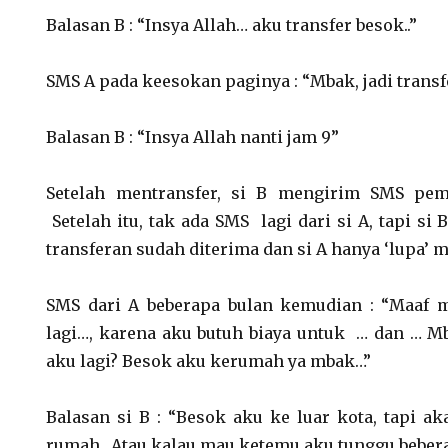
Balasan B : “Insya Allah… aku transfer besok..”
SMS A pada keesokan paginya : “Mbak, jadi transfe
Balasan B : “Insya Allah nanti jam 9”
Setelah mentransfer, si B mengirim SMS pem
Setelah itu, tak ada SMS lagi dari si A, tapi si
transferan sudah diterima dan si A hanya ‘lupa’ 
SMS dari A beberapa bulan kemudian : “Maaf
lagi…, karena aku butuh biaya untuk … dan … Mb
aku lagi? Besok aku kerumah ya mbak…”
Balasan si B : “Besok aku ke luar kota, tapi a
rumah.. Atau kalau mau ketemu aku tunggu bebera