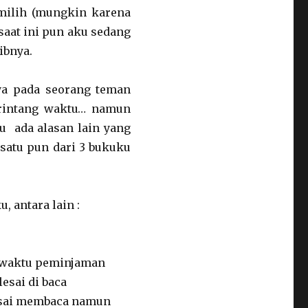
milih (mungkin karena
saat ini pun aku sedang
ibnya.
ya pada seorang teman
rintang waktu… namun
au ada alasan lain yang
 satu pun dari 3 bukuku
 antara lain :
 waktu peminjaman
esai di baca
esai membaca namun