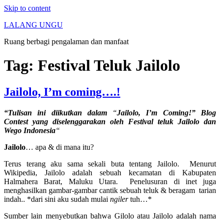
Skip to content
LALANG UNGU
Ruang berbagi pengalaman dan manfaat
Tag:
Festival Teluk Jailolo
Jailolo, I’m coming….!
“Tulisan ini diikutkan dalam
“
Jailolo, I’m Coming!” Blog
Contest yang diselenggarakan oleh Festival teluk Jailolo dan
Wego Indonesia
“
Jailolo
… apa & di mana itu?
Terus terang aku sama sekali buta tentang Jailolo. Menurut
Wikipedia, Jailolo adalah sebuah kecamatan di Kabupaten
Halmahera Barat, Maluku Utara. Penelusuran di inet juga
menghasilkan gambar-gambar cantik sebuah teluk & beragam tarian
indah.. *dari sini aku sudah mulai
ngiler
tuh…*
Sumber lain menyebutkan bahwa Gilolo atau Jailolo adalah nama