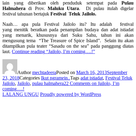
lain yang diberikan oleh penduduk setempat pada
Pulau
Halmahera
di Prov.
Maluku Utara
. Di pulau itulah digelar
festival tahunan bertajuk
Festival Teluk Jailolo.
Naah… apa pula Festival Jailolo itu? Itu adalah festival
yang menitik beratkan pada penampilan budaya dan adat istiadat
yang menarik, khususnya dari Suku Sahu, tahun ini akan
mengusung tema “The Treasure of Spice Island”. Selain itu akan
ditampilkan pula teater “Sasadu on the sea” pada panggung diatas
laut.
Continue reading
“Jailolo, I’m coming….!”
Author
mechtadeera
Posted on
March 16, 2013
September
23, 2018
Categories
Ikut ngramein..
Tags
adat istiadat
,
Festival Teluk
Jailolo
,
Jailolo
,
pulau halmahera
22 Comments
on Jailolo, I’m
coming….!
LALANG UNGU
Proudly powered by WordPress