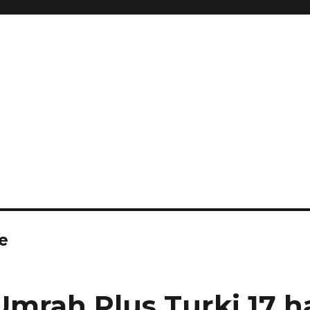
e
mrah Plus Turki 17 har