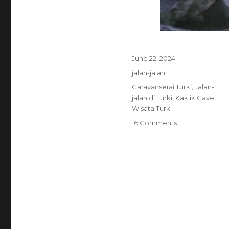
Posted
June 22, 2024
on
Categories
jalan-jalan
Tags
Caravanserai Turki
,
Jalan-
jalan di Turki
,
Kaklik Cave
,
Wisata Turki
on
16 Comments
Catatan
Umrah
Plus
Turki
17
hari
(6):
Bunga-
bunga