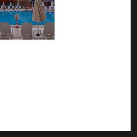
ri (6): Bunga-bunga Cantik, Kaklik Cave, Caravanserai”