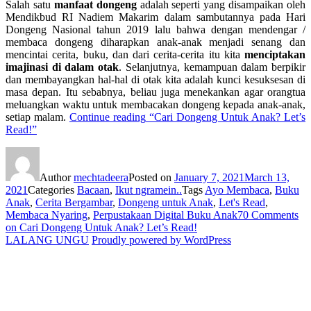
Salah satu
manfaat dongeng
adalah seperti yang disampaikan oleh
Mendikbud RI Nadiem Makarim dalam sambutannya pada Hari
Dongeng Nasional tahun 2019 lalu bahwa dengan mendengar /
membaca dongeng diharapkan anak-anak menjadi senang dan
mencintai cerita, buku, dan dari cerita-cerita itu kita
menciptakan
imajinasi di dalam otak
. Selanjutnya, kemampuan dalam berpikir
dan membayangkan hal-hal di otak kita adalah kunci kesuksesan di
masa depan. Itu sebabnya, beliau juga menekankan agar orangtua
meluangkan waktu untuk membacakan dongeng kepada anak-anak,
setiap malam.
Continue reading
“Cari Dongeng Untuk Anak? Let’s
Read!”
Author
mechtadeera
Posted on
January 7, 2021
March 13,
2021
Categories
Bacaan
,
Ikut ngramein..
Tags
Ayo Membaca
,
Buku
Anak
,
Cerita Bergambar
,
Dongeng untuk Anak
,
Let's Read
,
Membaca Nyaring
,
Perpustakaan Digital Buku Anak
70 Comments
on Cari Dongeng Untuk Anak? Let’s Read!
LALANG UNGU
Proudly powered by WordPress