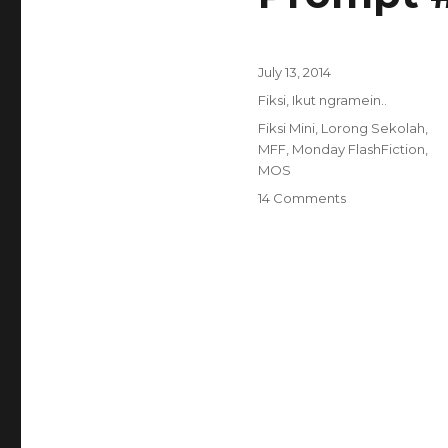
Posted
July 13, 2014
on
Categories
Fiksi
,
Ikut ngramein..
Tags
Fiksi Mini
,
Lorong Sekolah
,
MFF
,
Monday FlashFiction
,
MOS
on
14 Comments
Prompt
#57
–
Lorong
Kenangan