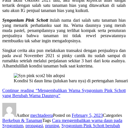
Pada akhir Oktober 2021 lalu, aku sempat
kepincut
alias sangat
tertarik dengan salah satu tanaman hias yang ditawarkan di salah
satu akun IG penjual tanaman hias yang kuikuti.
Syngonium Pink Schott
itulah nama dari salah satu tanaman hias
yang menarik perhatianku saat itu. Warna daunnya yang merah
muda pastel, penampilannya yang terlihat kompak serta penuturan
penjualnya bahwa tanaman ini tidak rewel perawatannya
membuatku tak sabar ingin mengadopsinya.
Singkat cerita aku pun melakukan transaksi dengan penjualnya dan
pada awal November 2021 si pinky cantik itu sudah sampai di
rumahku setelah melalui perjalanan sekitar 3 hari dari kota asalnya.
Alhamdulillah kondisi tanaman baik saat kuterima.
Kondisi Si daun lima (julukan baru nya) di pertengahan Januar
Continue reading
“Mengembalikan Warna Syngonium Pink Schott
yang Berubah Warna Daunnya”
Author
mechtadeera
Posted on
February 5, 2023
Categories
Berkebun & Tanaman
Tags
Cara mengembalikan warna daun pada
Syngonium
,
propagasi
,
pruning
,
Syngonium Pink Schott berubah