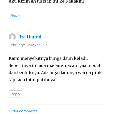
Aku kirim ah tulisan ini ke Kakakku
Reply
Ira Hamid
says:
February 9, 2023 at 23:31
Kami menyebutnya bunga daun keladi.
Sepertinya ini ada macam-macam yaa model
dan bentuknya. Ada juga daunnya warna pink
tapi ada totol putihnya
Reply
Comments
Older comments