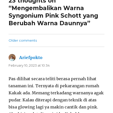
23 thoughts on
“Mengembalikan Warna
Syngonium Pink Schott yang
Berubah Warna Daunnya”
Comments
Older comments
navigation
Ariefpokto
says:
February 10, 2023 at 10:34
Pas dilihat secara teliti berasa pernah lihat
tanaman ini. Ternyata di pekarangan rumah
Kakak ada. Memang terkadang warnanya agak
pudar. Kalau diterapi dengan teknik di atas
bisa glowing lagi ya makin cantik dan pink.