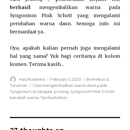
berhasil
mengembalikan warna pada
Syngonium Pink Schott yang mengalami
perubahan warna daun. Semoga info ini
bermanfaat ya..
Oya, apakah kalian pernah juga mengalami
hal yang sama? Yuk bagi ceritanya di kolom
komen. Terima kasih ..
Author
Posted
Categories
mechtadeera
February 5, 2023
Berkebun &
on
Tags
Tanaman
Cara mengembalikan warna daun pada
Syngonium
,
propagasi
,
pruning
,
Syngonium Pink Schott
berubah warna
,
Tips berkebun