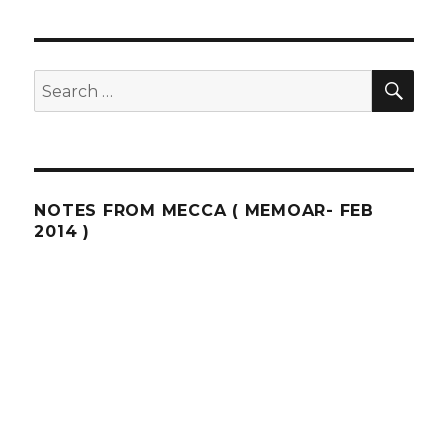
SEA
Search
for:
NOTES FROM MECCA ( MEMOAR- FEB
2014 )