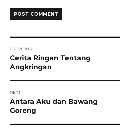
Post
PREVIOUS
navigation
Cerita Ringan Tentang
Previous
post:
Angkringan
NEXT
Antara Aku dan Bawang
Next
post:
Goreng