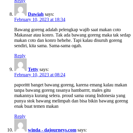
Reply
Dawiah
says:
February 10, 2023 at 18:34
Bawang goreng adalah pelengkap wajib saat makan coto
Makassar atau konro. Tak ada bawang goreng maka tak sedap
makan coto dan konro hehehe. Tapi kalau disuruh goreng
sendiri, kita sama. Sama-sama ogah.
Reply
Tetty
says:
February 10, 2023 at 08:24
paporittt banget bawang goreng, karena emang kalau makan
tanpa bawang goreng rasanya hambarrrr, males gitu
makannya kurang selera. proud sama orang Indonesia yang
punya stok bawang melimpah dan bisa bikin bawang goreng
enak buat temen makan
Reply
winda - dajourneys.com
says: