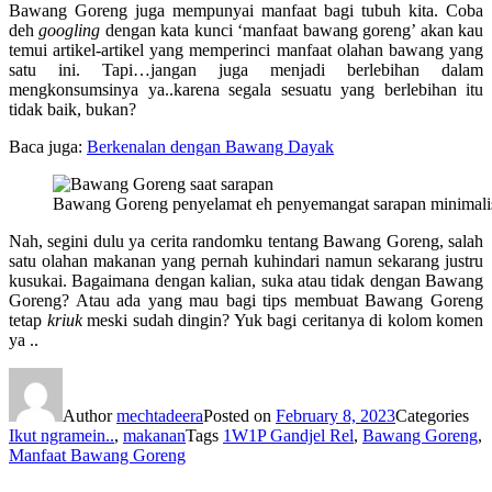
Bawang Goreng juga mempunyai manfaat bagi tubuh kita. Coba
deh
googling
dengan kata kunci ‘manfaat bawang goreng’ akan kau
temui artikel-artikel yang memperinci manfaat olahan bawang yang
satu ini. Tapi…jangan juga menjadi berlebihan dalam
mengkonsumsinya ya..karena segala sesuatu yang berlebihan itu
tidak baik, bukan?
Baca juga:
Berkenalan dengan Bawang Dayak
Bawang Goreng penyelamat eh penyemangat sarapan minimali
Nah, segini dulu ya cerita randomku tentang Bawang Goreng, salah
satu olahan makanan yang pernah kuhindari namun sekarang justru
kusukai. Bagaimana dengan kalian, suka atau tidak dengan Bawang
Goreng? Atau ada yang mau bagi tips membuat Bawang Goreng
tetap
kriuk
meski sudah dingin? Yuk bagi ceritanya di kolom komen
ya ..
Author
mechtadeera
Posted on
February 8, 2023
Categories
Ikut ngramein..
,
makanan
Tags
1W1P Gandjel Rel
,
Bawang Goreng
,
Manfaat Bawang Goreng