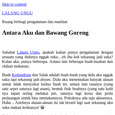
Skip to content
LALANG UNGU
Ruang berbagi pengalaman dan manfaat
Antara Aku dan Bawang Goreng
Sahabat
Lalang Ungu
, apakah kalian punya pengalaman dengan
sesuatu yang dulunya nggak suka…eh
lha kok
sekarang jadi suka?
Kalau aku, punya beberapa. Antara lain beberapa buah-buahan dan
olahan makanan.
Buah
Kedondong
dan Salak adalah buah-buah yang dulu aku nggak
suka tapi sekarang jadi
doyan.
Dulu aku menemukan banyak alasan
untuk tidak menyukai kedua buah ini, antara lain rasanya (yang
satu
sepet
satunya lagi asam), bentuk fisik buahnya (yang satu kulit
nya tajam sering melukai jari, satunya lagi keras dan perlu
perjuangan untuk bisa memakannya). Pokoknya ada saja alasannya.
Haha .. Anehnya alasan-alasan itu tak berarti lagi saat sekarang aku
suka makan keduanya! 😀