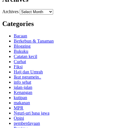
Archives
Categories
Bacaan
Berkebun & Tanaman
Blogging
Bukuku
Catatan kecil
Curhat
Fiksi
Haji dan Umrah
Ikut ngramein..
info sehat
jalan-jalan
Kenangan
kutipan
makanan
MPR
Nguri-uri basa jawa
Opini
pemberdayaan