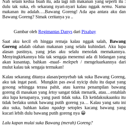
Nah selain kedua buah itu, ada lagi nih makanan yang seperti itu :
dulu tak suka, eh sekarang nyari-nyari kalau nggak
nemu
. Nama
makanan itu adalah….Bawang Goreng! Ada apa antara aku dan
Bawang Goreng? Simak ceritanya ya ..
Gambar oleh
Regimantas Danys
dari
Pixabay
Saat aku kecil eh hingga remaja kalau nggak salah,
B
awang
Goreng
adalah olahan makanan yang selalu kuhindari. Aku lupa
alasan pastinya, yang jelas aku selalu menolak memakannya.
Menyingkirkannya bila tak sengaja menemui ada di hidangan yang
akan kusantap, bahkan -maaf-
melepeh
/ mengeluarkannya dari
mulut kalau tak sengaja termakan!
Kalau sekarang ditanya alasan/penyebab tak suka Bawang Goreng,
aku tak ingat pasti. Mungkin pas awal nyicip dulu itu dapat yang
gosong sehingga terasa pahit, atau karena penampilan bawang
goreng di masakan yang
letoy
sangat tidak menarik, atau…entahlah
aku lupa kenapanya, yang pasti tidak suka. Eh ketidaksukaanku itu
tidak berlaku untuk bawang putih goreng ya… Kalau yang satu ini
aku suka, bahkan kalau
ngadep
setoples kacang bawang yang
kucari lebih dulu bawang putih goreng nya 😀
Lalu kapan mulai suka Bawang (merah) Goreng?