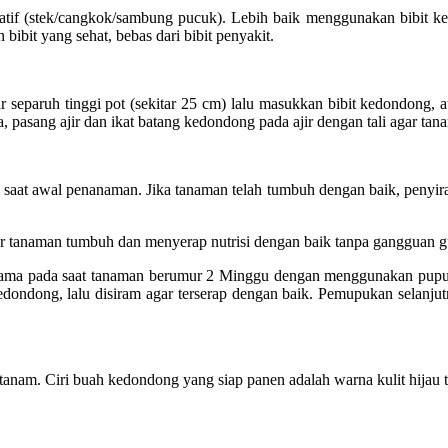
etatif (stek/cangkok/sambung pucuk). Lebih baik menggunakan bibit kedo
bibit yang sehat, bebas dari bibit penyakit.
ar separuh tinggi pot (sekitar 25 cm) lalu masukkan bibit kedondong, 
ta, pasang ajir dan ikat batang kedondong pada ajir dengan tali agar ta
a saat awal penanaman. Jika tanaman telah tumbuh dengan baik, penyir
r tanaman tumbuh dan menyerap nutrisi dengan baik tanpa gangguan gu
tama pada saat tanaman berumur 2 Minggu dengan menggunakan pupuk
dondong, lalu disiram agar terserap dengan baik. Pemupukan selanjutny
tanam. Ciri buah kedondong yang siap panen adalah warna kulit hijau 