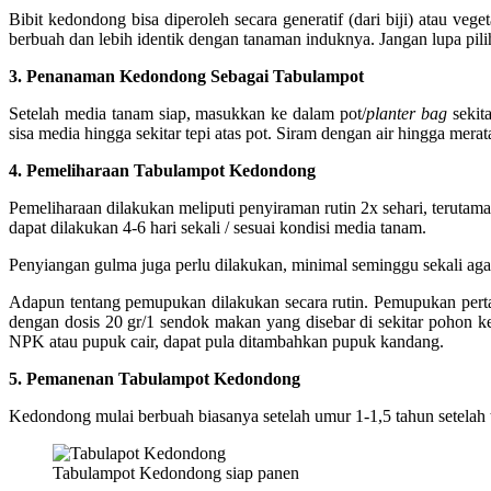
Bibit kedondong bisa diperoleh secara generatif (dari biji) atau veg
berbuah dan lebih identik dengan tanaman induknya. Jangan lupa pilih 
3. Penanaman Kedondong Sebagai Tabulampot
Setelah media tanam siap, masukkan ke dalam pot/
planter bag
sekit
sisa media hingga sekitar tepi atas pot. Siram dengan air hingga mera
4. Pemeliharaan Tabulampot Kedondong
Pemeliharaan dilakukan meliputi penyiraman rutin 2x sehari, terutam
dapat dilakukan 4-6 hari sekali / sesuai kondisi media tanam.
Penyiangan gulma juga perlu dilakukan, minimal seminggu sekali aga
Adapun tentang pemupukan dilakukan secara rutin. Pemupukan per
dengan dosis 20 gr/1 sendok makan yang disebar di sekitar pohon ke
NPK atau pupuk cair, dapat pula ditambahkan pupuk kandang.
5. Pemanenan Tabulampot Kedondong
Kedondong mulai berbuah biasanya setelah umur 1-1,5 tahun setelah 
Tabulampot Kedondong siap panen