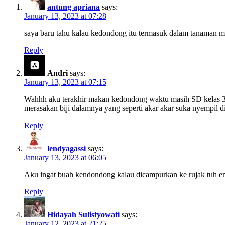
antung apriana
says:
January 13, 2023 at 07:28
saya baru tahu kalau kedondong itu termasuk dalam tanaman
Reply
Andri
says:
January 13, 2023 at 07:15
Wahhh aku terakhir makan kedondong waktu masih SD kelas 3/4
merasakan biji dalamnya yang seperti akar akar suka nyempil di
Reply
lendyagassi
says:
January 13, 2023 at 06:05
Aku ingat buah kendondong kalau dicampurkan ke rujak tuh en
Reply
Hidayah Sulistyowati
says:
January 12, 2023 at 21:25