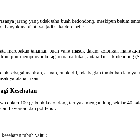
sanya jarang yang tidak tahu buah kedondong, meskipun belum tentu 
hu banyak manfaatnya, jadi suka deh..hehe..
nyata merupakan tanaman buah yang masuk dalam golongan mangga
 buah ini pun mempunyai beragam nama lokal, antara lain : kadendong 
lah sebagai manisan, asinan, rujak, dll, ada bagian tumbuhan lain ya
salnya olahan ikan.
agi Kesehatan
wa dalam 100 gr buah kedondong ternyata mengandung sekitar 40 kalori d
idan flavonoid dan polifenol.
kesehatan tubuh yaitu :