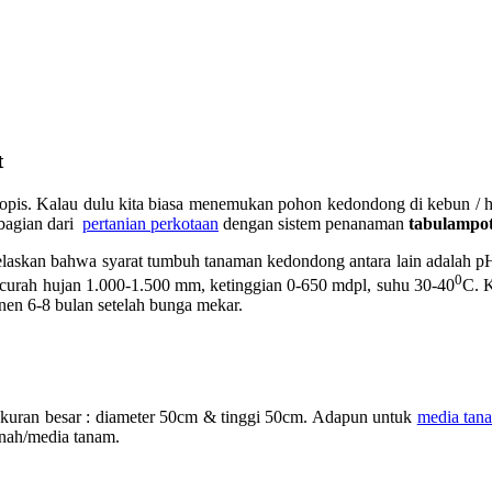
t
is. Kalau dulu kita biasa menemukan pohon kedondong di kebun / ha
 bagian dari
pertanian perkotaan
dengan sistem penanaman
tabulampo
dijelaskan bahwa syarat tumbuh tanaman kedondong antara lain adalah 
0
curah hujan 1.000-1.500 mm, ketinggian 0-650 mdpl, suhu 30-40
C. K
en 6-8 bulan setelah bunga mekar.
kuran besar : diameter 50cm & tinggi 50cm. Adapun untuk
media tan
anah/media tanam.