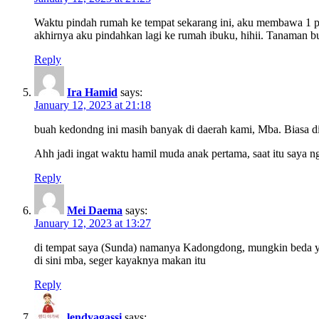
Waktu pindah rumah ke tempat sekarang ini, aku membawa 1 po
akhirnya aku pindahkan lagi ke rumah ibuku, hihii. Tanaman b
Reply
Ira Hamid
says:
January 12, 2023 at 21:18
buah kedondng ini masih banyak di daerah kami, Mba. Biasa dij
Ahh jadi ingat waktu hamil muda anak pertama, saat itu say
Reply
Mei Daema
says:
January 12, 2023 at 13:27
di tempat saya (Sunda) namanya Kadongdong, mungkin beda ya t
di sini mba, seger kayaknya makan itu
Reply
lendyagassi
says: