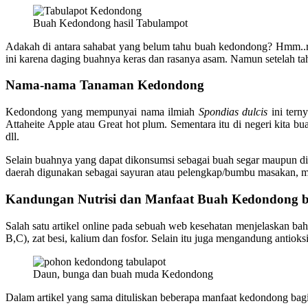
Buah Kedondong hasil Tabulampot
Adakah di antara sahabat yang belum tahu buah kedondong? Hmm..ra
ini karena daging buahnya keras dan rasanya asam. Namun setelah ta
Nama-nama Tanaman Kedondong
Kedondong yang mempunyai nama ilmiah
Spondias dulcis
ini ter
Attaheite Apple atau Great hot plum. Sementara itu di negeri kita
dll.
Selain buahnya yang dapat dikonsumsi sebagai buah segar maupun dio
daerah digunakan sebagai sayuran atau pelengkap/bumbu masakan, mi
Kandungan Nutrisi dan Manfaat Buah Kedondong b
Salah satu artikel online pada sebuah web kesehatan menjelaskan bah
B,C), zat besi, kalium dan fosfor. Selain itu juga mengandung antioks
Daun, bunga dan buah muda Kedondong
Dalam artikel yang sama dituliskan beberapa manfaat kedondong bagi 