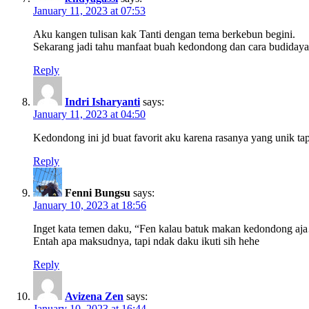
January 11, 2023 at 07:53
Aku kangen tulisan kak Tanti dengan tema berkebun begini.
Sekarang jadi tahu manfaat buah kedondong dan cara budidaya
Reply
Indri Isharyanti
says:
January 11, 2023 at 04:50
Kedondong ini jd buat favorit aku karena rasanya yang unik t
Reply
Fenni Bungsu
says:
January 10, 2023 at 18:56
Inget kata temen daku, “Fen kalau batuk makan kedondong a
Entah apa maksudnya, tapi ndak daku ikuti sih hehe
Reply
Avizena Zen
says:
January 10, 2023 at 16:44