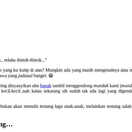
. mlaku thimik-thimik.
..”
n
yang ku kutip di atas? Mungkin ada yang masih mengenalnya atau m
 Jawa yang
jaduuul
banget. 😁
ering dinyanyikan alm
bapak
sambil menggendong
mundak
kami (
mun
 kecil-kecil..nah kalau sekarang sih sudah tak ada lagi yang dige
ku bukan akan menulis tentang lagu anak-anak, melainkan tentang sal
ong…