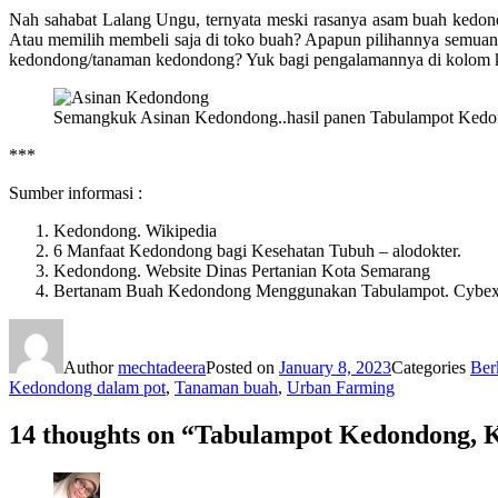
Nah sahabat Lalang Ungu, ternyata meski rasanya asam buah kedon
Atau memilih membeli saja di toko buah? Apapun pilihannya semuan
kedondong/tanaman kedondong? Yuk bagi pengalamannya di kolom 
Semangkuk Asinan Kedondong..hasil panen Tabulampot Kedo
***
Sumber informasi :
Kedondong. Wikipedia
6 Manfaat Kedondong bagi Kesehatan Tubuh – alodokter.
Kedondong. Website Dinas Pertanian Kota Semarang
Bertanam Buah Kedondong Menggunakan Tabulampot. Cybex 
Author
mechtadeera
Posted on
January 8, 2023
Categories
Ber
Kedondong dalam pot
,
Tanaman buah
,
Urban Farming
14 thoughts on “Tabulampot Kedondong, 