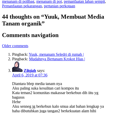
menanam di polibag
,
menanam di pot
,
pemanfaatan lahan sempit
,
Pemanfaatan pekarangan
,
pertanian perkotaan
44 thoughts on “Yuuk, Membuat Media
Tanam organik”
Comments navigation
Older comments
Pingback:
Yuuk, menanam Seledri di rumah |
Pingback:
Mudahnya Bertanam Krokot Hias |
Zilqiah
says:
April 6, 2019 at 07:36
Diantara bbrp media tanam nya
Aku paling suka kesulitan cari kompos itu
Kata teman2 komunitas makassar berkebun dih iitu yg
bagusss
Hehe
Aku senneg jg berkebun kalo smua alat bahan lengkap ya
haha dibutuhkan juga tangan2 berkekuatan alam hihi