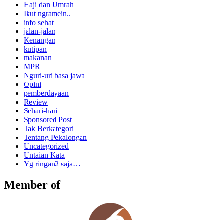
Haji dan Umrah
Ikut ngramein..
info sehat
jalan-jalan
Kenangan
kutipan
makanan
MPR
Nguri-uri basa jawa
Opini
pemberdayaan
Review
Sehari-hari
Sponsored Post
Tak Berkategori
Tentang Pekalongan
Uncategorized
Untaian Kata
Yg ringan2 saja…
Member of