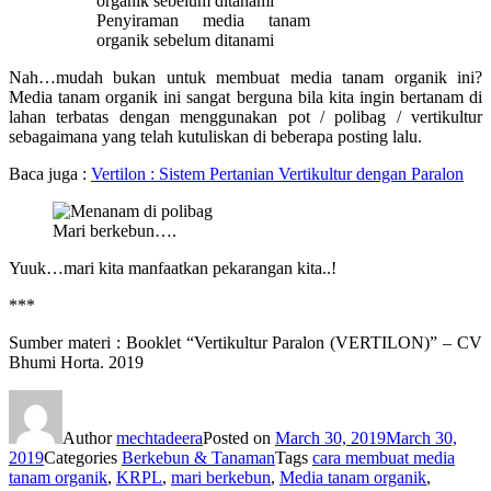
Penyiraman media tanam
organik sebelum ditanami
Nah…mudah bukan untuk membuat media tanam organik ini?
Media tanam organik ini sangat berguna bila kita ingin bertanam di
lahan terbatas dengan menggunakan pot / polibag / vertikultur
sebagaimana yang telah kutuliskan di beberapa posting lalu.
Baca juga :
Vertilon : Sistem Pertanian Vertikultur dengan Paralon
Mari berkebun….
Yuuk…mari kita manfaatkan pekarangan kita..!
***
Sumber materi : Booklet “Vertikultur Paralon (VERTILON)” – CV
Bhumi Horta. 2019
Author
mechtadeera
Posted on
March 30, 2019
March 30,
2019
Categories
Berkebun & Tanaman
Tags
cara membuat media
tanam organik
,
KRPL
,
mari berkebun
,
Media tanam organik
,