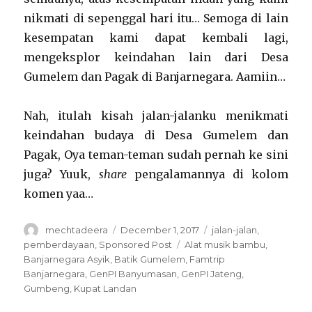
nikmati di sepenggal hari itu… Semoga di lain
kesempatan kami dapat kembali lagi,
mengeksplor keindahan lain dari Desa
Gumelem dan Pagak di Banjarnegara. Aamiin…
Nah, itulah kisah jalan-jalanku menikmati
keindahan budaya di Desa Gumelem dan
Pagak, Oya teman-teman sudah pernah ke sini
juga? Yuuk,
share
pengalamannya di kolom
komen yaa…
Author
Posted
Categories
mechtadeera
December 1, 2017
jalan-jalan
,
on
Tags
pemberdayaan
,
Sponsored Post
Alat musik bambu
,
Banjarnegara Asyik
,
Batik Gumelem
,
Famtrip
Banjarnegara
,
GenPI Banyumasan
,
GenPI Jateng
,
Gumbeng
,
Kupat Landan