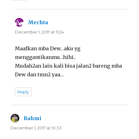
Mechta
says:
December 1, 2017 at 11:24
Maafkan mba Dew…aku yg
menggantikanmu…hihi..
Mudah2an lain kali bisa jalan2 bareng mba
Dew dan tmn2 yaa…
Reply
Rahmi
says:
December 1, 2017 at 10:33