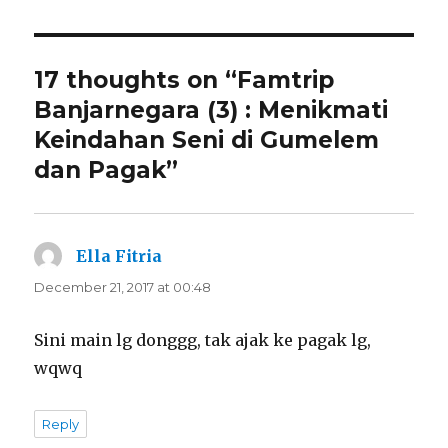
17 thoughts on “Famtrip
Banjarnegara (3) : Menikmati
Keindahan Seni di Gumelem
dan Pagak”
Ella Fitria
says:
December 21, 2017 at 00:48
Sini main lg donggg, tak ajak ke pagak lg,
wqwq
Reply