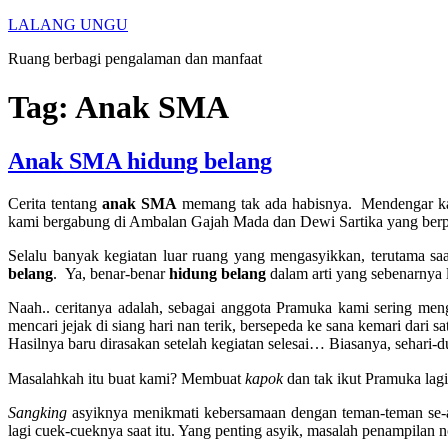
Skip
LALANG UNGU
to
Ruang berbagi pengalaman dan manfaat
content
Tag:
Anak SMA
Anak SMA hidung belang
Cerita tentang
anak SMA
memang tak ada habisnya. Mendengar k
kami bergabung di Ambalan Gajah Mada dan Dewi Sartika yang ber
Selalu banyak kegiatan luar ruang yang mengasyikkan, terutama saa
belang
. Ya, benar-benar
hidung
belang
dalam arti yang sebenarnya
Naah.. ceritanya adalah, sebagai anggota Pramuka kami sering meng
mencari jejak di siang hari nan terik, bersepeda ke sana kemari dari 
Hasilnya baru dirasakan setelah kegiatan selesai… Biasanya, sehari-
Masalahkah itu buat kami? Membuat
kapok
dan tak ikut Pramuka lagi
Sangking
asyiknya menikmati kebersamaan dengan teman-teman se-
lagi cuek-cueknya saat itu. Yang penting asyik, masalah penampilan