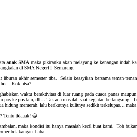
ata
anak SMA
maka pikiranku akan melayang ke kenangan indah k
pangkalan di SMA Negeri I Semarang.
t liburan akhir semester tiba. Selain keasyikan bersama teman-teman
 lho… Kok bisa?
habiskan waktu beraktivitas di luar ruang pada cuaca panas maupun 
satu pos ke pos lain, dll… Tak ada masalah saat kegiatan berlangsung. T
dua hidung memerah, lalu berikutnya kulitnya sedikit terkelupas… maka
? Tentu tidaaak! 😀
ambalan, maka kondisi itu hanya masalah kecil buat kami. Toh bu
 nomer belakangan..haha….