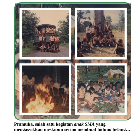
Pramuka, salah satu kegiatan
anak SMA
yang
mengasyikkan meskipun sering membuat hidung belang…