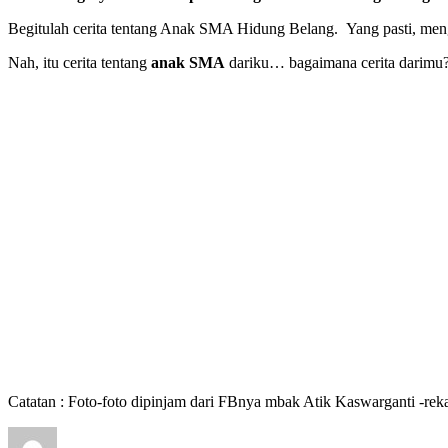
Begitulah cerita tentang Anak SMA Hidung Belang. Yang pasti, mengik
Nah, itu cerita tentang
anak SMA
dariku… bagaimana cerita darimu
Catatan : Foto-foto dipinjam dari FBnya mbak Atik Kaswarganti -r
Author
Posted
Categories