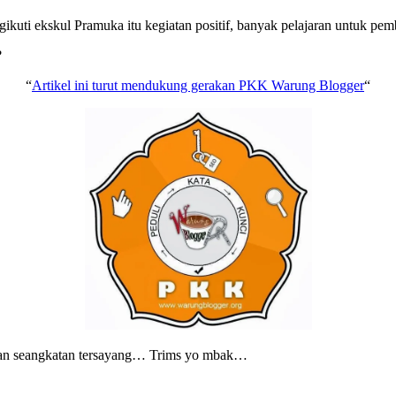
uti ekskul Pramuka itu kegiatan positif, banyak pelajaran untuk pemb
?
“
Artikel ini turut mendukung gerakan PKK Warung Blogger
“
ekan seangkatan tersayang… Trims yo mbak…
Tags
on