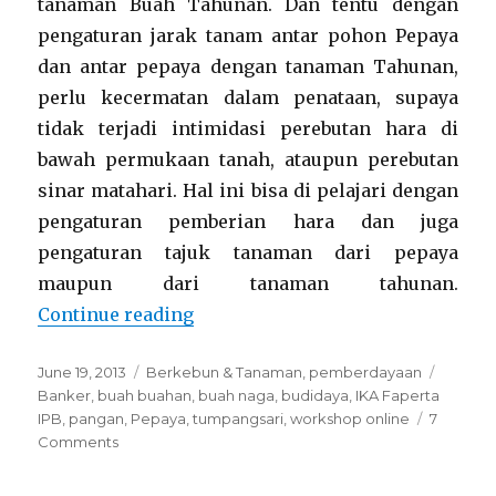
tanaman Buah Tahunan. Dan tentu dengan
pengaturan jarak tanam antar pohon Pepaya
dan antar pepaya dengan tanaman Tahunan,
perlu kecermatan dalam penataan, supaya
tidak terjadi intimidasi perebutan hara di
bawah permukaan tanah, ataupun perebutan
sinar matahari. Hal ini bisa di pelajari dengan
pengaturan pemberian hara dan juga
pengaturan tajuk tanaman dari pepaya
maupun dari tanaman tahunan.
“PEPAYA sebagai BANKER tanaman
Continue reading
Posted
Categories
Tags
June 19, 2013
Berkebun & Tanaman
,
pemberdayaan
on
Banker
,
buah buahan
,
buah naga
,
budidaya
,
IKA Faperta
IPB
,
pangan
,
Pepaya
,
tumpangsari
,
workshop online
7
on
Comments
PEPAYA
sebagai