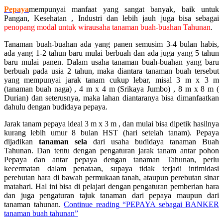
Pepaya
mempunyai manfaat yang sangat banyak, baik untuk
Pangan, Kesehatan , Industri dan lebih jauh juga bisa sebagai
penopang modal untuk wirausaha tanaman buah-buahan Tahunan
.
Tanaman buah-buahan ada yang panen semusim 3-4 bulan habis,
ada yang 1-2 tahun baru mulai berbuah dan ada juga yang 5 tahun
baru mulai panen. Dalam usaha tanaman buah-buahan yang baru
berbuah pada usia 2 tahun, maka diantara tanaman buah tersebut
yang mempunyai jarak tanam cukup lebar, misal 3 m x 3 m
(tanaman buah naga) , 4 m x 4 m (Srikaya Jumbo) , 8 m x 8 m (
Durian) dan seterusnya, maka lahan diantaranya bisa dimanfaatkan
dahulu dengan budidaya pepaya.
Jarak tanam pepaya ideal 3 m x 3 m , dan mulai bisa dipetik hasilnya
kurang lebih umur 8 bulan HST (hari setelah tanam). Pepaya
dijadikan
tanaman sela
dari usaha budidaya tanaman Buah
Tahunan. Dan tentu dengan pengaturan jarak tanam antar pohon
Pepaya dan antar pepaya dengan tanaman Tahunan, perlu
kecermatan dalam penataan, supaya tidak terjadi intimidasi
perebutan hara di bawah permukaan tanah, ataupun perebutan sinar
matahari. Hal ini bisa di pelajari dengan pengaturan pemberian hara
dan juga pengaturan tajuk tanaman dari pepaya maupun dari
tanaman tahunan.
Continue reading
“PEPAYA sebagai BANKER
tanaman buah tahunan”