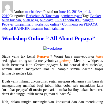
Author
mechtadeera
Posted on
June 19, 2013
April 4,
2019
Categories
Berkebun & Tanaman
,
pemberdayaan
Tags
Banker
,
buah buahan
,
buah naga
,
budidaya
,
IKA Faperta IPB
,
pangan
,
Pepaya
,
tumpangsari
,
workshop online
7 Comments
on PEPAYA
sebagai BANKER tanaman buah tahunan
Workshop Online ” All About Pepaya”
Siapa yang tak kenal
Pepaya
? Wong Jawa menyebutnya
kates
sedangkan urang sunda menyebutnya
gedang
. Menurut wikipedia,
buah bernama latin
Carica papaya L
ini berasal dari meksiko,
namun sudah menyebar luas di hampir semua daerah tropis
termasuk negara kita.
Buah yang nikmat dikonsumsi segar maupun olahannya ini banyak
mengandung manfaat bagi tubuh kita, coba saja masukkan kata
‘manfaat pepaya’ di mesin pencarian maka hasilnya akan berderet-
deret dan tinggal pilih mana yg mau di baca 🙂
Nah, dalam rangka meningkatkan konsumsi dan dan mendukung