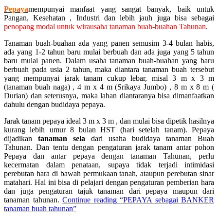
Pepaya
mempunyai manfaat yang sangat banyak, baik untuk
Pangan, Kesehatan , Industri dan lebih jauh juga bisa sebagai
penopang modal untuk wirausaha tanaman buah-buahan Tahunan
.
Tanaman buah-buahan ada yang panen semusim 3-4 bulan habis,
ada yang 1-2 tahun baru mulai berbuah dan ada juga yang 5 tahun
baru mulai panen. Dalam usaha tanaman buah-buahan yang baru
berbuah pada usia 2 tahun, maka diantara tanaman buah tersebut
yang mempunyai jarak tanam cukup lebar, misal 3 m x 3 m
(tanaman buah naga) , 4 m x 4 m (Srikaya Jumbo) , 8 m x 8 m (
Durian) dan seterusnya, maka lahan diantaranya bisa dimanfaatkan
dahulu dengan budidaya pepaya.
Jarak tanam pepaya ideal 3 m x 3 m , dan mulai bisa dipetik hasilnya
kurang lebih umur 8 bulan HST (hari setelah tanam). Pepaya
dijadikan
tanaman sela
dari usaha budidaya tanaman Buah
Tahunan. Dan tentu dengan pengaturan jarak tanam antar pohon
Pepaya dan antar pepaya dengan tanaman Tahunan, perlu
kecermatan dalam penataan, supaya tidak terjadi intimidasi
perebutan hara di bawah permukaan tanah, ataupun perebutan sinar
matahari. Hal ini bisa di pelajari dengan pengaturan pemberian hara
dan juga pengaturan tajuk tanaman dari pepaya maupun dari
tanaman tahunan.
Continue reading
“PEPAYA sebagai BANKER
tanaman buah tahunan”