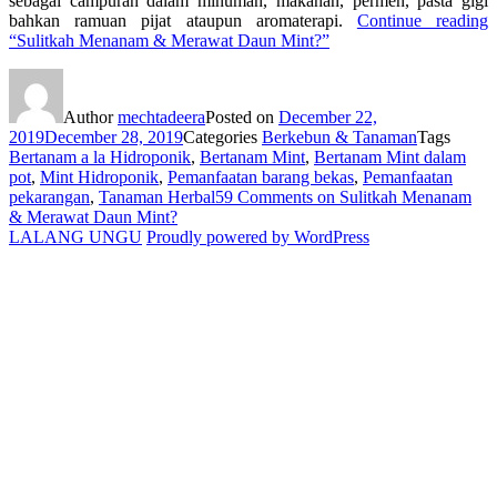
sebagai campuran dalam minuman, makanan, permen, pasta gigi
bahkan ramuan pijat ataupun aromaterapi.
Continue reading
“Sulitkah Menanam & Merawat Daun Mint?”
Author
mechtadeera
Posted on
December 22,
2019
December 28, 2019
Categories
Berkebun & Tanaman
Tags
Bertanam a la Hidroponik
,
Bertanam Mint
,
Bertanam Mint dalam
pot
,
Mint Hidroponik
,
Pemanfaatan barang bekas
,
Pemanfaatan
pekarangan
,
Tanaman Herbal
59 Comments
on Sulitkah Menanam
& Merawat Daun Mint?
LALANG UNGU
Proudly powered by WordPress