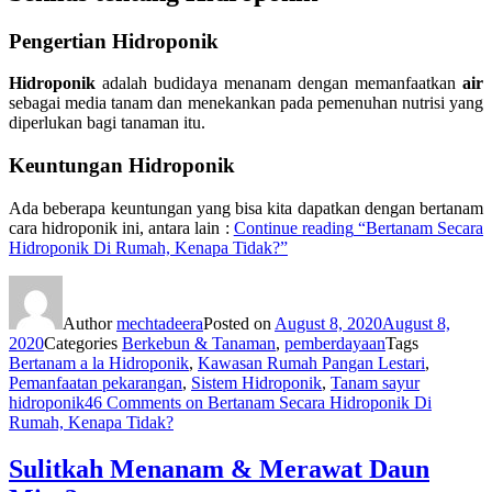
Pengertian Hidroponik
Hidroponik
adalah budidaya menanam dengan memanfaatkan
air
sebagai media tanam dan menekankan pada pemenuhan nutrisi yang
diperlukan bagi tanaman itu.
Keuntungan Hidroponik
Ada beberapa keuntungan yang bisa kita dapatkan dengan bertanam
cara hidroponik ini, antara lain :
Continue reading
“Bertanam Secara
Hidroponik Di Rumah, Kenapa Tidak?”
Author
mechtadeera
Posted on
August 8, 2020
August 8,
2020
Categories
Berkebun & Tanaman
,
pemberdayaan
Tags
Bertanam a la Hidroponik
,
Kawasan Rumah Pangan Lestari
,
Pemanfaatan pekarangan
,
Sistem Hidroponik
,
Tanam sayur
hidroponik
46 Comments
on Bertanam Secara Hidroponik Di
Rumah, Kenapa Tidak?
Sulitkah Menanam & Merawat Daun