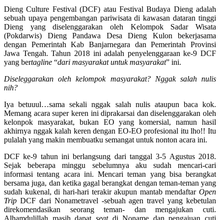
Dieng Culture Festival (DCF) atau Festival Budaya Dieng adalah
sebuah upaya pengembangan pariwisata di kawasan dataran tinggi
Dieng yang diselenggarakan oleh Kelompok Sadar Wisata
(Pokdarwis) Dieng Pandawa Desa Dieng Kulon bekerjasama
dengan Pemerintah Kab Banjarnegara dan Pemerintah Provinsi
Jawa Tengah. Tahun 2018 ini adalah penyelenggaraan ke-9 DCF
yang ber
tagline
“
dari masyarakat untuk masyarakat
” ini.
Diseleggarakan oleh kelompok masyarakat? Nggak salah nulis
nih?
Iya betuuul…sama sekali nggak salah nulis ataupun baca kok.
Memang acara super keren ini diprakarsai dan diselenggarakan oleh
kelonpok masyarakat, bukan EO yang komersial, namun hasil
akhirnya nggak kalah keren dengan EO-EO profesional itu lho!! Itu
pulalah yang makin membuatku semangat untuk nonton acara ini.
DCF ke-9 tahun ini berlangsung dari tanggal 3-5 Agustus 2018.
Sejak beberapa minggu sebelumnya aku sudah mencari-cari
informasi tentang acara ini. Mencari teman yang bisa berangkat
bersama juga, dan ketika gagal berangkat dengan teman-teman yang
sudah kukenal, di hari-hari terakir akupun mantab mendaftar
Open
Trip
DCF dari
Nonametravel
-sebuah agen travel yang kebetulan
direkomendasikan seorang teman- dan mengajukan cuti.
Alhamdulillah masih dapat
seat
di Noname dan pengajuan cuti