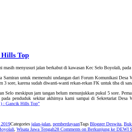
Hills Top
 masih menyusuri jalan berkabut di kawasan Kec Selo Boyolali, pada 
Desa Samiran untuk memenuhi undangan dari Forum Komunikasi Desa
am 3 sore, karena sudah diwanti-wanti rekan-rekan FK untuk tiba di san
awasan Selo meskipun jam tangan belum menunjukkan pukul 5 sore. Pema
ah pada penduduk sekitar akhirnya kami sampai di Sekretariat Desa 
: Gancik Hills Top”
, 2019
Categories
jalan-jalan
,
pemberdayaan
Tags
Blogger Deswita
,
Buki
Boyolali
,
Wisata Jawa Tengah
28 Comments
on Berkunjung ke DEWI SA