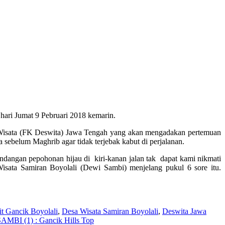
hari Jumat 9 Pebruari 2018 kemarin.
 Wisata (FK Deswita) Jawa Tengah yang akan mengadakan pertemuan
a sebelum Maghrib agar tidak terjebak kabut di perjalanan.
ndangan pepohonan hijau di kiri-kanan jalan tak dapat kami nikmati
Wisata Samiran Boyolali (Dewi Sambi) menjelang pukul 6 sore itu.
t Gancik Boyolali
,
Desa Wisata Samiran Boyolali
,
Deswita Jawa
MBI (1) : Gancik Hills Top