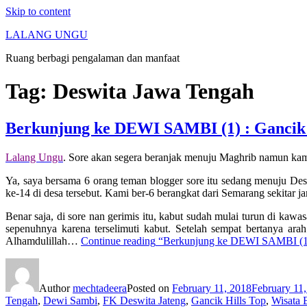
Skip to content
LALANG UNGU
Ruang berbagi pengalaman dan manfaat
Tag:
Deswita Jawa Tengah
Berkunjung ke DEWI SAMBI (1) : Gancik 
Lalang Ungu
. Sore akan segera beranjak menuju Maghrib namun kami
Ya, saya bersama 6 orang teman blogger sore itu sedang menuju 
ke-14 di desa tersebut. Kami ber-6 berangkat dari Semarang sekitar j
Benar saja, di sore nan gerimis itu, kabut sudah mulai turun di k
sepenuhnya karena terselimuti kabut. Setelah sempat bertanya ar
Alhamdulillah…
Continue reading
“Berkunjung ke DEWI SAMBI (1) 
Author
mechtadeera
Posted on
February 11, 2018
February 11
Tengah
,
Dewi Sambi
,
FK Deswita Jateng
,
Gancik Hills Top
,
Wisata 