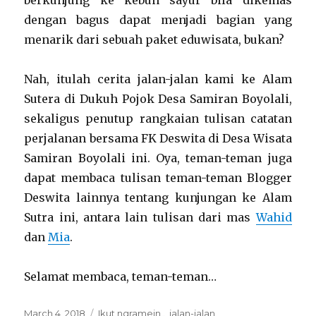
berkunjung ke kebun sayur bila dikemas
dengan bagus dapat menjadi bagian yang
menarik dari sebuah paket eduwisata, bukan?
Nah, itulah cerita jalan-jalan kami ke Alam
Sutera di Dukuh Pojok Desa Samiran Boyolali,
sekaligus penutup rangkaian tulisan catatan
perjalanan bersama FK Deswita di Desa Wisata
Samiran Boyolali ini. Oya, teman-teman juga
dapat membaca tulisan teman-teman Blogger
Deswita lainnya tentang kunjungan ke Alam
Sutra ini, antara lain tulisan dari mas
Wahid
dan
Mia
.
Selamat membaca, teman-teman…
Posted
Categories
March 4, 2018
Ikut ngramein..
,
jalan-jalan
,