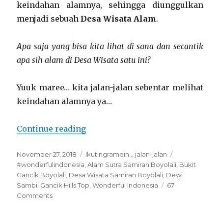
keindahan alamnya, sehingga diunggulkan
menjadi sebuah
Desa Wisata Alam
.
Apa saja yang bisa kita lihat di sana dan secantik
apa sih alam di Desa Wisata satu ini?
Yuuk maree… kita jalan-jalan sebentar melihat
keindahan alamnya ya…
“Wonderful Indonesia : Menikmat
Continue reading
Posted
Categories
Tags
November 27, 2018
Ikut ngramein..
,
jalan-jalan
on
#wonderfulindonesia
,
Alam Sutra Samiran Boyolali
,
Bukit
Gancik Boyolali
,
Desa Wisata Samiran Boyolali
,
Dewi
Sambi
,
Gancik Hills Top
,
Wonderful Indonesia
67
on
Comments
Wonderful
Indonesia