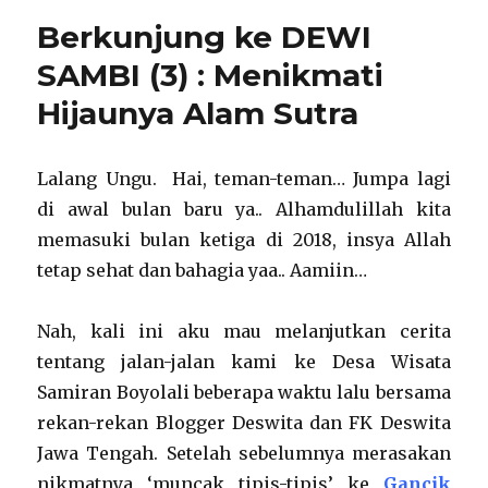
:
Berkunjung ke DEWI
Menikmati
Keelokan
SAMBI (3) : Menikmati
Dewi
Hijaunya Alam Sutra
Sambi
Lalang Ungu. Hai, teman-teman… Jumpa lagi
di awal bulan baru ya.. Alhamdulillah kita
memasuki bulan ketiga di 2018, insya Allah
tetap sehat dan bahagia yaa.. Aamiin…
Nah, kali ini aku mau melanjutkan cerita
tentang jalan-jalan kami ke Desa Wisata
Samiran Boyolali beberapa waktu lalu bersama
rekan-rekan Blogger Deswita dan FK Deswita
Jawa Tengah. Setelah sebelumnya merasakan
nikmatnya ‘muncak tipis-tipis’ ke
Gancik