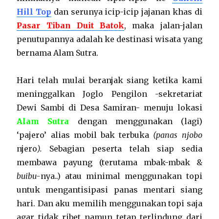
Hill Top
dan serunya icip-icip jajanan khas di
Pasar Tiban Duit Batok
, maka jalan-jalan
penutupannya adalah ke destinasi wisata yang
bernama Alam Sutra.
Hari telah mulai beranjak siang ketika kami
meninggalkan Joglo Pengilon -sekretariat
Dewi Sambi di Desa Samiran- menuju lokasi
Alam Sutra
dengan menggunakan (lagi)
‘pajero’ alias mobil bak terbuka
(panas njobo
njero
).
Sebagian peserta telah siap sedia
membawa payung (terutama mbak-mbak &
buibu-
nya..) atau minimal menggunakan topi
untuk mengantisipasi panas mentari siang
hari. Dan aku memilih menggunakan topi saja
agar tidak ribet namun tetap terlindung dari