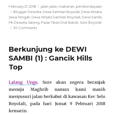
Posted
Categories
February 21, 2018
jalan-jalan
,
makanan
,
pemberdayaan
on
Tags
Blogger Deswita
,
Desa Samiran Boyolali
,
Desa Wisata
Jawa Tengah
,
Desa Wisata Samiran Boyolali
,
Dewi Sambi
,
FK Deswita Jateng
,
Pasar Tiban Duit Batok
,
Selo Boyolali
on
30 Comments
Berkunjung
ke
DEWI
Berkunjung ke DEWI
SAMBI
(2)
SAMBI (1) : Gancik Hills
:
Top
Pasar
Tiban
Duit
Batok
Lalang Ungu
. Sore akan segera beranjak
menuju Maghrib namun kami masih
menyusuri jalan berkabut di kawasan Kec Selo
Boyolali, pada hari Jumat 9 Pebruari 2018
kemarin.