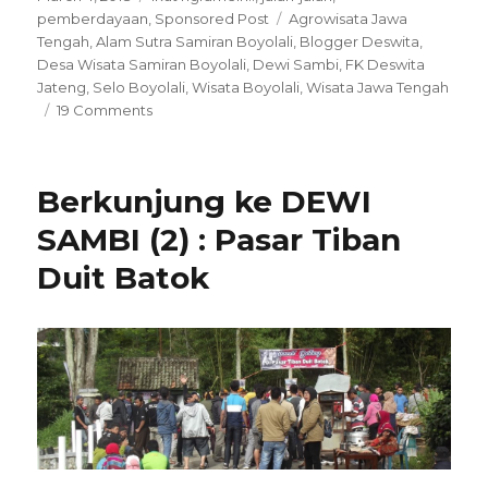
on
Tags
pemberdayaan
,
Sponsored Post
Agrowisata Jawa
Tengah
,
Alam Sutra Samiran Boyolali
,
Blogger Deswita
,
Desa Wisata Samiran Boyolali
,
Dewi Sambi
,
FK Deswita
Jateng
,
Selo Boyolali
,
Wisata Boyolali
,
Wisata Jawa Tengah
on
19 Comments
Berkunjung
ke
DEWI
Berkunjung ke DEWI
SAMBI
(3)
SAMBI (2) : Pasar Tiban
:
Duit Batok
Menikmati
Hijaunya
Alam
Sutra