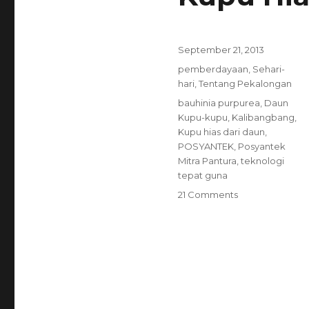
Posted
September 21, 2013
on
Categories
pemberdayaan
,
Sehari-
hari
,
Tentang Pekalongan
Tags
bauhinia purpurea
,
Daun
Kupu-kupu
,
Kalibangbang
,
Kupu hias dari daun
,
POSYANTEK
,
Posyantek
Mitra Pantura
,
teknologi
tepat guna
21 Comments
on
Kupu
Hias
dari
Daun
Kupu-
Kupu