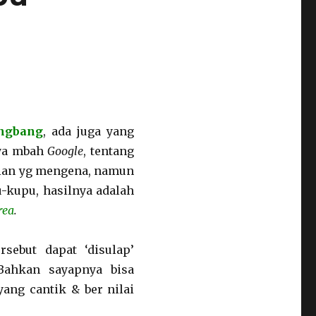
ngbang
, ada juga yang
nya mbah
Google
, tentang
rian yg mengena, namun
-kupu, hasilnya adalah
rea
.
rsebut dapat ‘disulap’
Bahkan sayapnya bisa
yang cantik & ber nilai