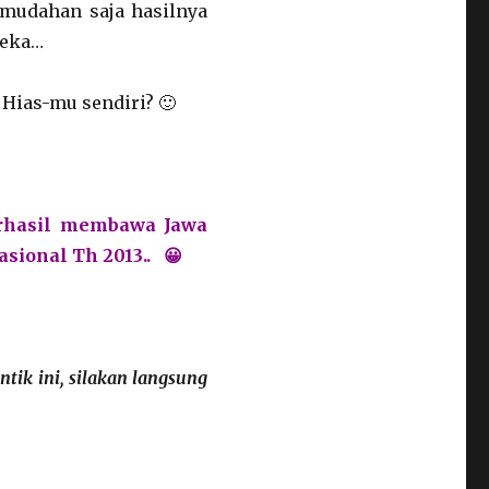
-mudahan saja hasilnya
reka…
Hias-mu sendiri? 🙂
erhasil membawa Jawa
sional Th 2013.. 😀
tik ini, silakan langsung