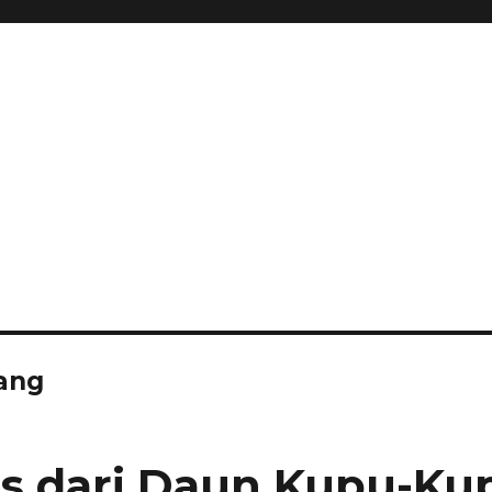
ang
s dari Daun Kupu-Ku