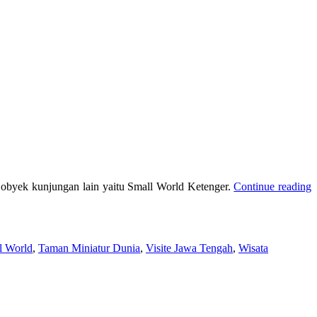
obyek kunjungan lain yaitu Small World Ketenger.
Continue reading
l World
,
Taman Miniatur Dunia
,
Visite Jawa Tengah
,
Wisata