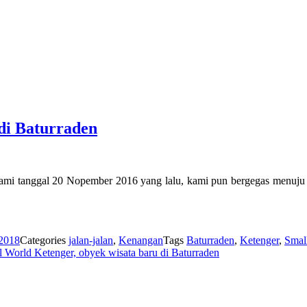
di Baturraden
mi tanggal 20 Nopember 2016 yang lalu, kami pun bergegas menuju 
 2018
Categories
jalan-jalan
,
Kenangan
Tags
Baturraden
,
Ketenger
,
Smal
 World Ketenger, obyek wisata baru di Baturraden