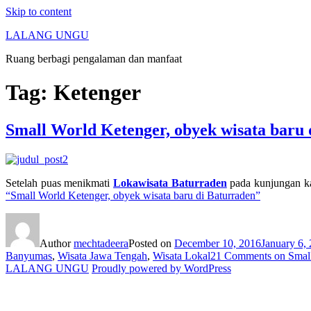
Skip to content
LALANG UNGU
Ruang berbagi pengalaman dan manfaat
Tag:
Ketenger
Small World Ketenger, obyek wisata baru 
Setelah puas menikmati
Lokawisata Baturraden
pada kunjungan ka
“Small World Ketenger, obyek wisata baru di Baturraden”
Author
mechtadeera
Posted on
December 10, 2016
January 6,
Banyumas
,
Wisata Jawa Tengah
,
Wisata Lokal
21 Comments
on Small
LALANG UNGU
Proudly powered by WordPress