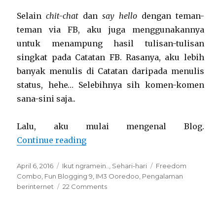
Selain
chit-chat
dan
say hello
dengan teman-
teman via FB, aku juga menggunakannya
untuk menampung hasil tulisan-tulisan
singkat pada Catatan FB. Rasanya, aku lebih
banyak menulis di Catatan daripada menulis
status, hehe… Selebihnya sih komen-komen
sana-sini saja..
Lalu, aku mulai mengenal Blog.
“Cerita interaksiku di Dunia May
Continue reading
Posted
Categories
Tags
April 6, 2016
Ikut ngramein..
,
Sehari-hari
Freedom
on
Combo
,
Fun Blogging 9
,
IM3 Ooredoo
,
Pengalaman
on
berinternet
22 Comments
Cerita
interaksiku
di