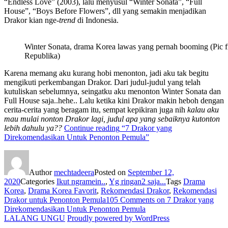
“Endless Love” (2003), lalu menyusul “Winter Sonata”, “Full
House”, “Boys Before Flowers”, dll yang semakin menjadikan
Drakor kian nge-
trend
di Indonesia.
Winter Sonata, drama Korea lawas yang pernah booming (Pic 
Republika)
Karena memang aku kurang hobi menonton, jadi aku tak begitu
mengikuti perkembangan Drakor. Dari judul-judul yang telah
kutuliskan sebelumnya, seingatku aku menonton Winter Sonata dan
Full House saja..hehe.. Lalu ketika kini Drakor makin heboh dengan
cerita-cerita yang beragam itu, sempat kepikiran juga nih
kalau aku
mau mulai nonton Drakor lagi, judul apa yang sebaiknya kutonton
lebih dahulu ya??
Continue reading
“7 Drakor yang
Direkomendasikan Untuk Penonton Pemula”
Author
mechtadeera
Posted on
September 12,
2020
Categories
Ikut ngramein..
,
Yg ringan2 saja...
Tags
Drama
Korea
,
Drama Korea Favorit
,
Rekomendasi Drakor
,
Rekomendasi
Drakor untuk Penonton Pemula
105 Comments
on 7 Drakor yang
Direkomendasikan Untuk Penonton Pemula
LALANG UNGU
Proudly powered by WordPress