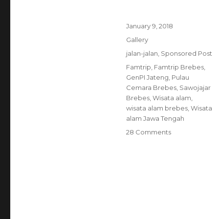
Posted
January 9, 2018
on
Format
Gallery
Categories
jalan-jalan
,
Sponsored Post
Tags
Famtrip
,
Famtrip Brebes
,
GenPI Jateng
,
Pulau
Cemara Brebes
,
Sawojajar
Brebes
,
Wisata alam
,
wisata alam brebes
,
Wisata
alam Jawa Tengah
on
28 Comments
Asyiknya
Bermain
di
Pulau
Cemara
Brebes