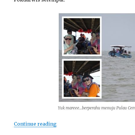
Yuk mareee…berperahu menuju Pulau Ce
“Asyiknya Bermain di Pulau Cem
Continue reading