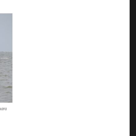
mara
ara Brebes”