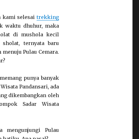
a kami selesai
trekking
uk waktu dhuhur, maka
lat di mushola kecil
sholat, ternyata baru
n menuju Pulau Cemara.
ar?
s memang punya banyak
 Wisata Pandansari, ada
dang dikembangkan oleh
lompok Sadar Wisata
ra mengunjungi Pulau
 hatiku. Apa pasal?