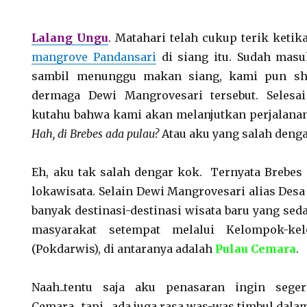
Lalang Ungu
. Matahari telah cukup terik ketik
mangrove Pandansari
di siang itu. Sudah mas
sambil menunggu makan siang, kami pun sho
dermaga Dewi Mangrovesari tersebut. Selesai 
kutahu bahwa kami akan melanjutkan perjalana
Hah, di Brebes ada pulau?
Atau aku yang salah deng
Eh, aku tak salah dengar kok. Ternyata Brebe
lokawisata. Selain Dewi Mangrovesari alias Desa
banyak destinasi-destinasi wisata baru yang se
masyarakat setempat melalui Kelompok-ke
(Pokdarwis), di antaranya adalah
Pulau Cemara
.
Naah..tentu saja aku penasaran ingin sege
Cemara…tapi…ada juga rasa was-was timbul dalam