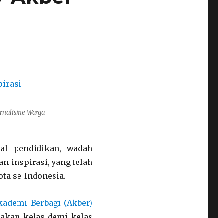
urnalisme Warga
al pendidikan, wadah
an inspirasi, yang telah
kota se-Indonesia.
kademi Berbagi (Akber)
dakan kelas demi kelas