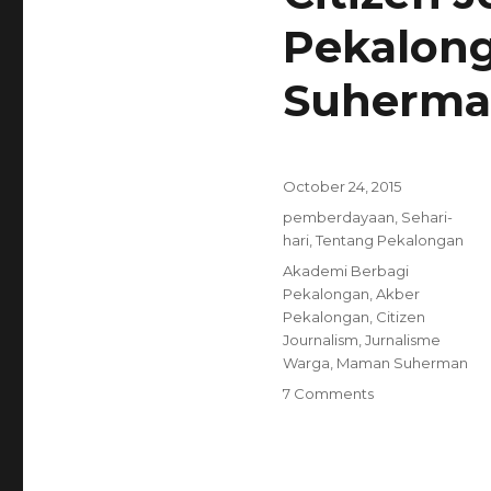
Pekalon
Suherm
Posted
October 24, 2015
on
Categories
pemberdayaan
,
Sehari-
hari
,
Tentang Pekalongan
Tags
Akademi Berbagi
Pekalongan
,
Akber
Pekalongan
,
Citizen
Journalism
,
Jurnalisme
Warga
,
Maman Suherman
on
7 Comments
Citizen
Journalism
|Kelas
ke-