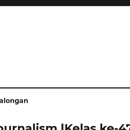
alongan
Journalism |Kelas ke-