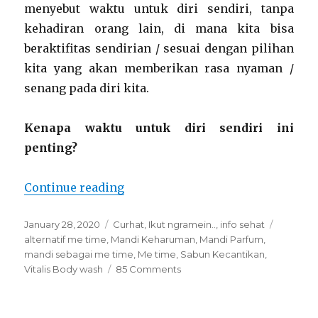
menyebut waktu untuk diri sendiri, tanpa
kehadiran orang lain, di mana kita bisa
beraktifitas sendirian / sesuai dengan pilihan
kita yang akan memberikan rasa nyaman /
senang pada diri kita.
Kenapa waktu untuk diri sendiri ini
penting?
“Me time a la Mechta : Mandi Ke
Continue reading
Posted
Categories
Tags
January 28, 2020
Curhat
,
Ikut ngramein..
,
info sehat
on
alternatif me time
,
Mandi Keharuman
,
Mandi Parfum
,
mandi sebagai me time
,
Me time
,
Sabun Kecantikan
,
on
Vitalis Body wash
85 Comments
Me
time
a