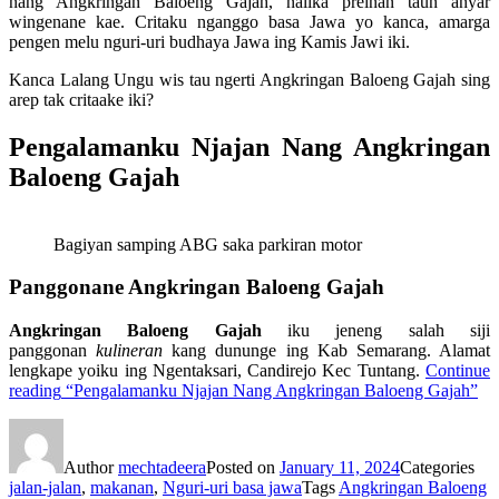
nang Angkringan Baloeng Gajah, nalika preinan taun anyar
wingenane kae. Critaku nganggo basa Jawa yo kanca, amarga
pengen melu nguri-uri budhaya Jawa ing Kamis Jawi iki.
Kanca Lalang Ungu wis tau ngerti Angkringan Baloeng Gajah sing
arep tak critaake iki?
Pengalamanku Njajan Nang Angkringan
Baloeng Gajah
Bagiyan samping ABG saka parkiran motor
Panggonane Angkringan Baloeng Gajah
Angkringan Baloeng Gajah
iku jeneng salah siji
panggonan
kulineran
kang dununge ing Kab Semarang. Alamat
lengkape yoiku ing Ngentaksari, Candirejo Kec Tuntang.
Continue
reading
“Pengalamanku Njajan Nang Angkringan Baloeng Gajah”
Author
mechtadeera
Posted on
January 11, 2024
Categories
jalan-jalan
,
makanan
,
Nguri-uri basa jawa
Tags
Angkringan Baloeng