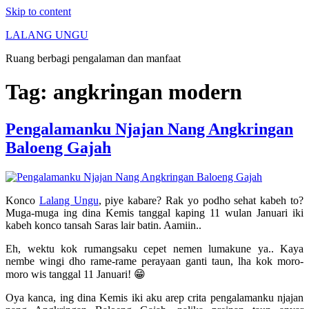
Skip to content
LALANG UNGU
Ruang berbagi pengalaman dan manfaat
Tag:
angkringan modern
Pengalamanku Njajan Nang Angkringan
Baloeng Gajah
Konco
Lalang Ungu
, piye kabare? Rak yo podho sehat kabeh to?
Muga-muga ing dina Kemis tanggal kaping 11 wulan Januari iki
kabeh konco tansah Saras lair batin. Aamiin..
Eh, wektu kok rumangsaku cepet nemen lumakune ya.. Kaya
nembe wingi dho rame-rame perayaan ganti taun, lha kok moro-
moro wis tanggal 11 Januari! 😁
Oya kanca, ing dina Kemis iki aku arep crita pengalamanku njajan