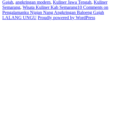
Gajah
,
angkringan modern
,
Kuliner Jawa Tengah
,
Kuliner
Semarang
,
Wisata Kuliner Kab Semarang
10 Comments
on
Pengalamanku Njajan Nang Angkringan Baloeng Gajah
LALANG UNGU
Proudly powered by WordPress