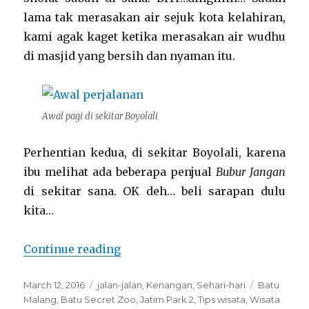
lama tak merasakan air sejuk kota kelahiran,
kami agak kaget ketika merasakan air wudhu
di masjid yang bersih dan nyaman itu.
Awal pagi di sekitar Boyolali
Perhentian kedua, di sekitar Boyolali, karena
ibu melihat ada beberapa penjual
Bubur Jangan
di sekitar sana. OK deh… beli sarapan dulu
kita…
“Trip to Batu Malang (1)”
Continue reading
Posted
Categories
Tags
March 12, 2016
jalan-jalan
,
Kenangan
,
Sehari-hari
Batu
on
Malang
,
Batu Secret Zoo
,
Jatim Park 2
,
Tips wisata
,
Wisata