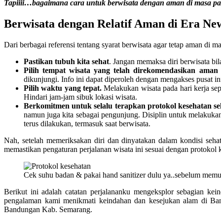
Tapiiii…bagaimana cara untuk berwisata dengan aman di masa pa
Berwisata dengan Relatif Aman di Era N
Dari berbagai referensi tentang syarat berwisata agar tetap aman di m
Pastikan tubuh kita
sehat
. Jangan memaksa diri berwisata bil
Pilih tempat wisata yang telah direkomendasikan aman
dikunjungi. Info ini dapat diperoleh dengan mengakses pusat in
Pilih waktu yang tepat.
Melakukan wisata pada hari kerja sepe
Hindari jam-jam sibuk lokasi wisata.
Berkomitmen untuk selalu terapkan protokol kesehatan se
namun juga kita sebagai pengunjung. Disiplin untuk melakuk
terus dilakukan, termasuk saat berwisata.
Nah, setelah memeriksakan diri dan dinyatakan dalam kondisi seh
memastikan pengaturan perjalanan wisata ini sesuai dengan protokol
Cek suhu badan & pakai hand sanitizer dulu ya..sebelum memul
Berikut ini adalah catatan perjalananku mengeksplor sebagian 
pengalaman kami menikmati keindahan dan kesejukan alam di Ba
Bandungan Kab. Semarang.