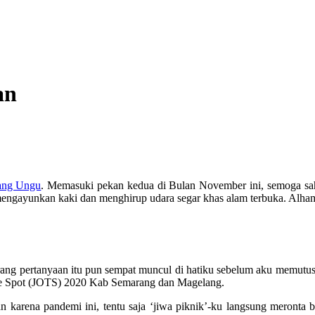
an
ang Ungu
. Memasuki pekan kedua di Bulan November ini, semoga sah
 mengayunkan kaki dan menghirup udara segar khas alam terbuka. Alh
s terang pertanyaan itu pun sempat muncul di hatiku sebelum aku mem
The Spot (JOTS) 2020 Kab Semarang dan Magelang.
n karena pandemi ini, tentu saja ‘jiwa piknik’-ku langsung meronta 