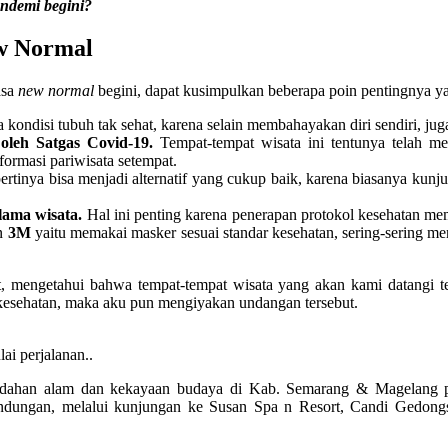
ndemi begini?
ew Normal
asa
new normal
begini, dapat kusimpulkan beberapa poin pentingnya yai
a kondisi tubuh tak sehat, karena selain membahayakan diri sendiri, jug
 oleh Satgas Covid-19.
Tempat-tempat wisata ini tentunya telah m
formasi pariwisata setempat.
rtinya bisa menjadi alternatif yang cukup baik, karena biasanya kunjung
lama wisata.
Hal ini penting karena penerapan protokol kesehatan me
an
3M
yaitu memakai masker sesuai standar kesehatan, sering-sering m
at, mengetahui bahwa tempat-tempat wisata yang akan kami datangi t
 kesehatan, maka aku pun mengiyakan undangan tersebut.
ai perjalanan..
keindahan alam dan kekayaan budaya di Kab. Semarang & Magelang p
ndungan, melalui kunjungan ke Susan Spa n Resort, Candi Gedongs