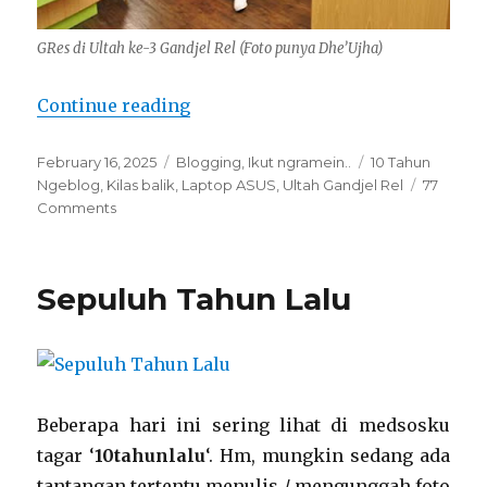
GRes di Ultah ke-3 Gandjel Rel (Foto punya Dhe’Ujha)
“Kilas Balik Perjalanan Ngeblog 
Continue reading
Posted
Categories
Tags
February 16, 2025
Blogging
,
Ikut ngramein..
10 Tahun
on
Ngeblog
,
Kilas balik
,
Laptop ASUS
,
Ultah Gandjel Rel
77
on
Comments
Kilas
Balik
Perjalanan
Sepuluh Tahun Lalu
Ngeblog
di
Lalang
Ungu
10
Tahun
Beberapa hari ini sering lihat di medsosku
Terakhir
tagar ‘
10tahunlalu
‘. Hm, mungkin sedang ada
tantangan tertentu menulis / mengunggah foto