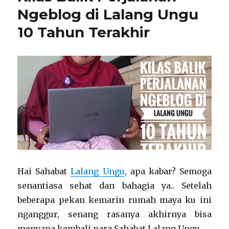
la
Ngeblog di Lalang Ungu
Mechta
10 Tahun Terakhir
Hai Sahabat
Lalang Ungu
, apa kabar? Semoga
senantiasa sehat dan bahagia ya.. Setelah
beberapa pekan kemarin rumah maya ku ini
nganggur, senang rasanya akhirnya bisa
menyapa kembali para Sahabat Lalang Ungu.