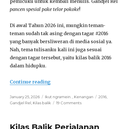
pemicuku untuk kembali menulis. Gandjel Rel
pancen
spesial pake telor pokoke
!
Di awal Tahun 2026 ini, mungkin teman-
teman sudah tak asing dengan tagar #2016
yang banyak bersliweran di media sosial ya.
Nah, tema tulisanku kali ini juga sesuai
dengan tagar tersebut, yaitu kilas balik 2016
dalam hidupku.
“Kilas Balik #2016 a la Mechta”
Continue reading
Posted
Categories
Tags
January 25, 2026
Ikut ngramein..
,
Kenangan
2016
,
on
on
Gandjel Rel
,
Kilas balik
19 Comments
Kilas
Balik
#2016
Kilas Balik Perjalanan
a