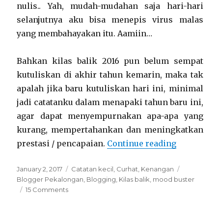
nulis.. Yah, mudah-mudahan saja hari-hari
selanjutnya aku bisa menepis virus malas
yang membahayakan itu. Aamiin…
Bahkan kilas balik 2016 pun belum sempat
kutuliskan di akhir tahun kemarin, maka tak
apalah jika baru kutuliskan hari ini, minimal
jadi catatanku dalam menapaki tahun baru ini,
agar dapat menyempurnakan apa-apa yang
kurang, mempertahankan dan meningkatkan
“Kilas 2016
prestasi / pencapaian.
Continue reading
Posted
Categories
Tags
January 2, 2017
Catatan kecil
,
Curhat
,
Kenangan
on
Blogger Pekalongan
,
Blogging
,
Kilas balik
,
mood buster
on
15 Comments
Kilas
2016,
bekal