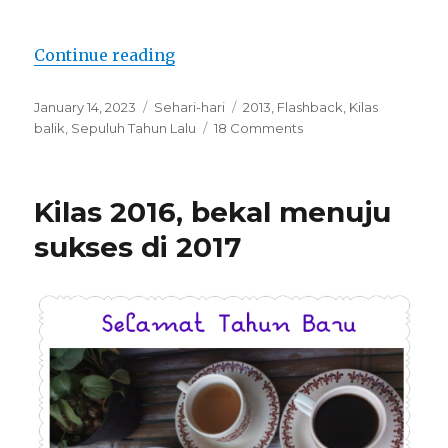
“Sepuluh Tahun Lalu”
Continue reading
Posted
Categories
Tags
January 14, 2023
Sehari-hari
2013
,
Flashback
,
Kilas
on
on
balik
,
Sepuluh Tahun Lalu
18 Comments
Sepuluh
Tahun
Lalu
Kilas 2016, bekal menuju
sukses di 2017