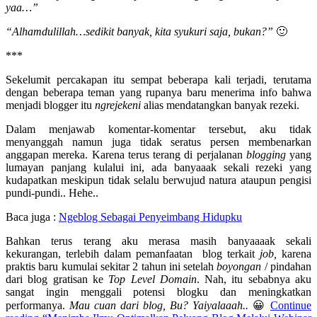
yaa…”
“Alhamdulillah…sedikit banyak, kita syukuri saja, bukan?”
🙂
***
Sekelumit percakapan itu sempat beberapa kali terjadi, terutama
dengan beberapa teman yang rupanya baru menerima info bahwa
menjadi blogger itu
ngrejekeni
alias mendatangkan banyak rezeki.
Dalam menjawab komentar-komentar tersebut, aku tidak
menyanggah namun juga tidak seratus persen membenarkan
anggapan mereka. Karena terus terang di perjalanan
blogging
yang
lumayan panjang kulalui ini, ada banyaaak sekali rezeki yang
kudapatkan meskipun tidak selalu berwujud natura ataupun pengisi
pundi-pundi.. Hehe..
Baca juga :
Ngeblog Sebagai Penyeimbang Hidupku
Bahkan terus terang aku merasa masih banyaaaak sekali
kekurangan, terlebih dalam pemanfaatan blog terkait
job,
karena
praktis baru kumulai sekitar 2 tahun ini setelah
boyongan
/ pindahan
dari blog gratisan ke
Top Level Domain
. Nah, itu sebabnya aku
sangat ingin menggali potensi blogku dan meningkatkan
performanya.
Mau cuan dari blog, Bu? Yaiyalaaah..
😀
Continue