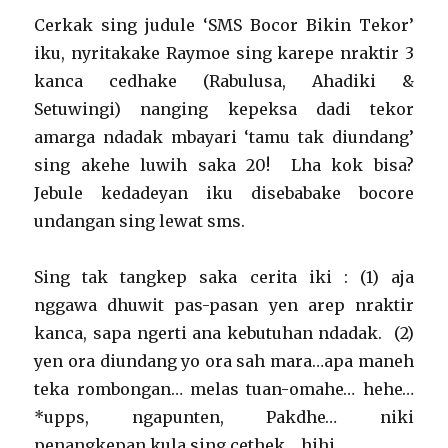
Cerkak sing judule ‘SMS Bocor Bikin Tekor’
iku, nyritakake Raymoe sing karepe nraktir 3
kanca cedhake (Rabulusa, Ahadiki &
Setuwingi) nanging kepeksa dadi tekor
amarga ndadak mbayari ‘tamu tak diundang’
sing akehe luwih saka 20! Lha kok bisa?
Jebule kedadeyan iku disebabake bocore
undangan sing lewat sms.
Sing tak tangkep saka cerita iki : (1) aja
nggawa dhuwit pas-pasan yen arep nraktir
kanca, sapa ngerti ana kebutuhan ndadak. (2)
yen ora diundang yo ora sah mara…apa maneh
teka rombongan… melas tuan-omahe… hehe…
*upps, ngapunten, Pakdhe… niki
penangkepan kula sing cethek… hihi…