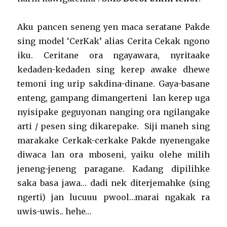
Aku pancen seneng yen maca seratane Pakde
sing model ‘CerKak’ alias Cerita Cekak ngono
iku. Ceritane ora ngayawara, nyritaake
kedaden-kedaden sing kerep awake dhewe
temoni ing urip sakdina-dinane. Gaya-basane
enteng, gampang dimangerteni lan kerep uga
nyisipake geguyonan nanging ora ngilangake
arti / pesen sing dikarepake. Siji maneh sing
marakake Cerkak-cerkake Pakde nyenengake
diwaca lan ora mboseni, yaiku olehe milih
jeneng-jeneng paragane. Kadang dipilihke
saka basa jawa… dadi nek diterjemahke (sing
ngerti) jan lucuuu pwool…marai ngakak ra
uwis-uwis.. hehe…