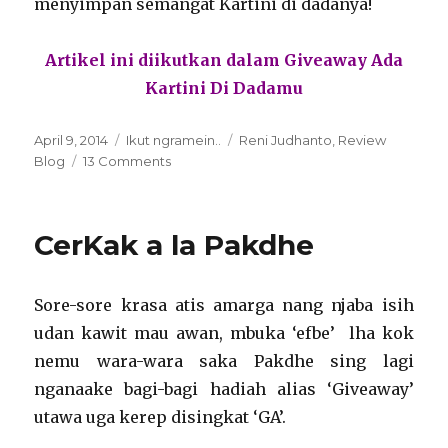
menyimpan semangat Kartini di dadanya!
Artikel ini diikutkan dalam Giveaway Ada
Kartini Di Dadamu
Posted
Categories
Tags
April 9, 2014
Ikut ngramein..
Reni Judhanto
,
Review
on
on
Blog
13 Comments
Reni
Judhanto
:
CerKak a la Pakdhe
Antara
Blog,
Buku
Sore-sore krasa atis amarga nang njaba isih
dan
Sampah
udan kawit mau awan, mbuka ‘efbe’ lha kok
nemu wara-wara saka Pakdhe sing lagi
nganaake bagi-bagi hadiah alias ‘Giveaway’
utawa uga kerep disingkat ‘GA’.