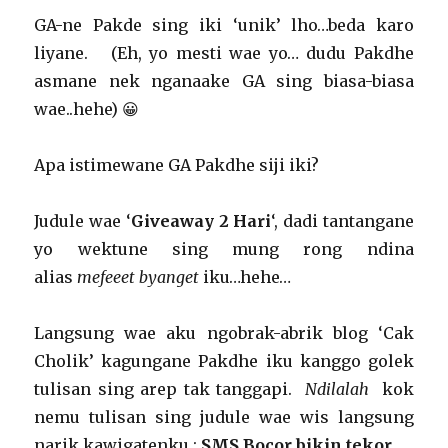
GA-ne Pakde sing iki ‘unik’ lho…beda karo
liyane. (Eh, yo mesti wae yo… dudu Pakdhe
asmane nek nganaake GA sing biasa-biasa
wae..hehe) 😀
Apa istimewane GA Pakdhe siji iki?
Judule wae ‘
Giveaway 2 Hari
‘, dadi tantangane
yo wektune sing mung rong ndina
alias
mefeeet byanget
iku…hehe…
Langsung wae aku ngobrak-abrik blog ‘Cak
Cholik’ kagungane Pakdhe iku kanggo golek
tulisan sing arep tak tanggapi.
Ndilalah
kok
nemu tulisan sing judule wae wis langsung
narik kawigatenku :
SMS Bocor bikin tekor
.