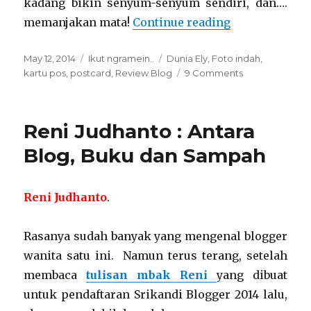
kadang bikin senyum-senyum sendiri, dan….
“Memanjakan m
memanjakan mata!
Continue reading
Posted
Categories
Tags
May 12, 2014
Ikut ngramein..
Dunia Ely
,
Foto indah
,
on
on
kartu pos
,
postcard
,
Review Blog
9 Comments
Memanjakan
mata
di
Reni Judhanto : Antara
Dunia
Ely
Blog, Buku dan Sampah
Reni Judhanto
.
Rasanya sudah banyak yang mengenal blogger
wanita satu ini. Namun terus terang, setelah
membaca
tulisan mbak Reni
yang dibuat
untuk pendaftaran Srikandi Blogger 2014 lalu,