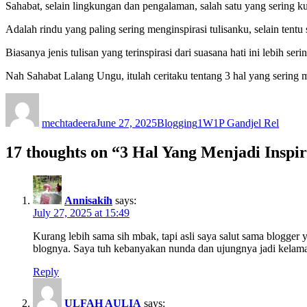
Sahabat, selain lingkungan dan pengalaman, salah satu yang sering ku
Adalah rindu yang paling sering menginspirasi tulisanku, selain tentu
Biasanya jenis tulisan yang terinspirasi dari suasana hati ini lebih
Nah Sahabat Lalang Ungu, itulah ceritaku tentang 3 hal yang sering 
Author
Posted
Categories
Tags
on
mechtadeera
June 27, 2025
Blogging
1W1P Gandjel Rel
17 thoughts on “3 Hal Yang Menjadi Inspir
Annisakih
says:
July 27, 2025 at 15:49
Kurang lebih sama sih mbak, tapi asli saya salut sama blogger
blognya. Saya tuh kebanyakan nunda dan ujungnya jadi kelamaan
Reply
ULFAH AULIA
says: