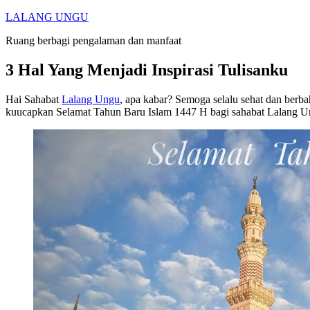
Skip
LALANG UNGU
to
Ruang berbagi pengalaman dan manfaat
content
3 Hal Yang Menjadi Inspirasi Tulisanku
Hai Sahabat
Lalang Ungu
, apa kabar? Semoga selalu sehat dan berba
kuucapkan Selamat Tahun Baru Islam 1447 H bagi sahabat Lalang Ung