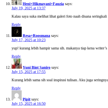
Heni+Hikmayani+Fauzia
says:
July 19, 2025 at 13:37
Kalau saya suka melihat lihat galeri foto naah disana seringkal
Reply
Resa+Roosmana
says:
July 17, 2025 at 10:23
yup! kurang lebih hampir sama sih. makanya tiap kena writer’s 
Reply
Yuni Bint Saniro
says:
July 15, 2025 at 17:55
Kurang lebih sama sih soal inspirasi tulisan. Aku juga seringn
Reply
Pipit
says:
July 15, 2025 at 16:50