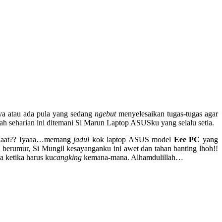
ya atau ada pula yang sedang
ngebut
menyelesaikan tugas-tugas agar
lah seharian ini ditemani Si Marun Laptop ASUSku yang selalu setia.
aat?? Iyaaa…memang
jadul
kok laptop ASUS model
Eee PC
yang
 berumur, Si Mungil kesayanganku ini awet dan tahan banting lhoh!!
a ketika harus ku
cangking
kemana-mana. Alhamdulillah…