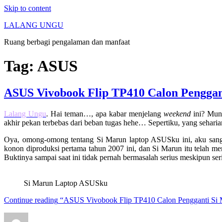
Skip to content
LALANG UNGU
Ruang berbagi pengalaman dan manfaat
Tag:
ASUS
ASUS Vivobook Flip TP410 Calon Pengga
Lalang Ungu
. Hai teman…, apa kabar menjelang
weekend
ini? Mun
akhir pekan terbebas dari beban tugas hehe… Sepertiku, yang seharia
Oya, omong-omong tentang Si Marun laptop ASUSku ini, aku sangat
konon diproduksi pertama tahun 2007 ini, dan Si Marun itu telah m
Buktinya sampai saat ini tidak pernah bermasalah serius meskipun se
Si Marun Laptop ASUSku
Continue reading
“ASUS Vivobook Flip TP410 Calon Pengganti Si