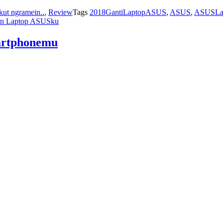
kut ngramein..
,
Review
Tags
2018GantiLaptopASUS
,
ASUS
,
ASUSLa
un Laptop ASUSku
martphonemu