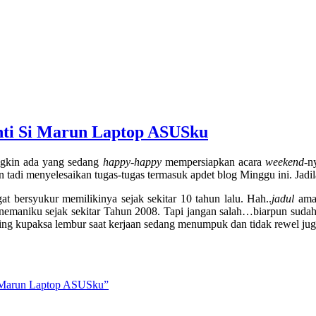
nti Si Marun Laptop ASUSku
gkin ada yang sedang
happy-happy
mempersiapkan acara
weekend-
n
n tadi menyelesaikan tugas-tugas termasuk apdet blog Minggu ini. Jadi
 bersyukur memilikinya sejak sekitar 10 tahun lalu. Hah..
jadul
ama
enemaniku sejak sekitar Tahun 2008. Tapi jangan salah…biarpun sudah
ring kupaksa lembur saat kerjaan sedang menumpuk dan tidak rewel jug
 Marun Laptop ASUSku”