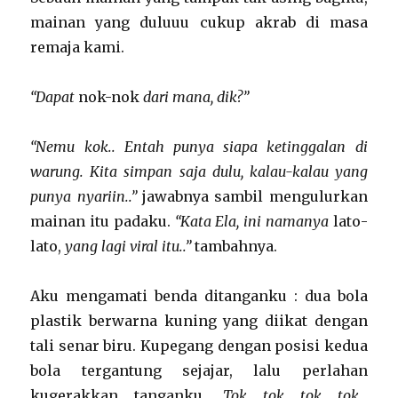
mainan yang duluuu cukup akrab di masa
remaja kami.
“Dapat
nok-nok
dari mana, dik?”
“Nemu kok.. Entah punya siapa ketinggalan di
warung. Kita simpan saja dulu, kalau-kalau yang
punya nyariin..”
jawabnya sambil mengulurkan
mainan itu padaku.
“Kata Ela, ini namanya
lato-
lato,
yang lagi viral itu..”
tambahnya.
Aku mengamati benda ditanganku : dua bola
plastik berwarna kuning yang diikat dengan
tali senar biru. Kupegang dengan posisi kedua
bola tergantung sejajar, lalu perlahan
kugerakkan tanganku.
Tok tok tok tok…