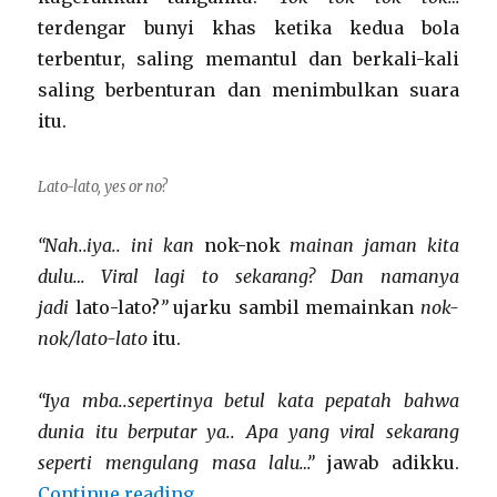
terdengar bunyi khas ketika kedua bola
terbentur, saling memantul dan berkali-kali
saling berbenturan dan menimbulkan suara
itu.
Lato-lato, yes or no?
“Nah..iya.. ini kan
nok-nok
mainan jaman kita
dulu… Viral lagi to sekarang? Dan namanya
jadi
lato-lato?
”
ujarku sambil memainkan
nok-
nok/lato-lato
itu.
“Iya mba..sepertinya betul kata pepatah bahwa
dunia itu berputar ya.. Apa yang viral sekarang
seperti mengulang masa lalu…”
jawab adikku.
“Lato-lato, Yes or No?”
Continue reading