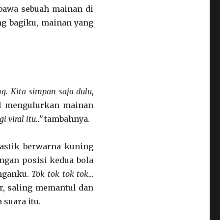
mbawa sebuah mainan di
ng bagiku, mainan yang
g. Kita simpan saja dulu,
l mengulurkan mainan
i viral itu..”
tambahnya.
astik berwarna kuning
engan posisi kedua bola
anganku.
Tok tok tok tok…
ur, saling memantul dan
suara itu.