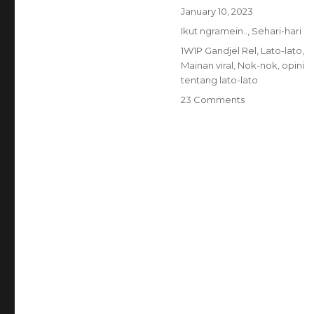
Posted
January 10, 2023
on
Categories
Ikut ngramein..
,
Sehari-hari
Tags
1W1P Gandjel Rel
,
Lato-lato
,
Mainan viral
,
Nok-nok
,
opini
tentang lato-lato
on
23 Comments
Lato-
lato,
Yes
or
No?