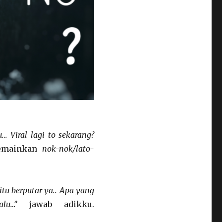
 Viral lagi to sekarang?
memainkan
nok-nok/lato-
itu berputar ya.. Apa yang
lalu…”
jawab adikku.