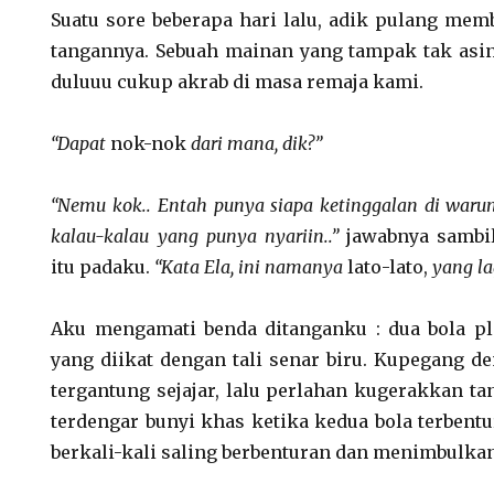
Suatu sore beberapa hari lalu, adik pulang me
tangannya. Sebuah mainan yang tampak tak asi
duluuu cukup akrab di masa remaja kami.
“Dapat
nok-nok
dari mana, dik?”
“Nemu kok.. Entah punya siapa ketinggalan di warun
kalau-kalau yang punya nyariin..”
jawabnya sambi
itu padaku.
“Kata Ela, ini namanya
lato-lato,
yang lag
Aku mengamati benda ditanganku : dua bola pl
yang diikat dengan tali senar biru. Kupegang d
tergantung sejajar, lalu perlahan kugerakkan t
terdengar bunyi khas ketika kedua bola terbent
berkali-kali saling berbenturan dan menimbulkan 