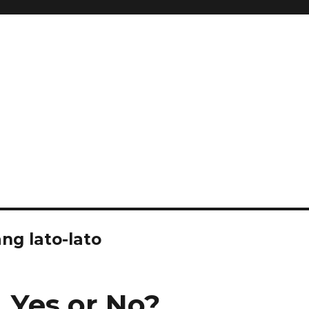
ang lato-lato
, Yes or No?