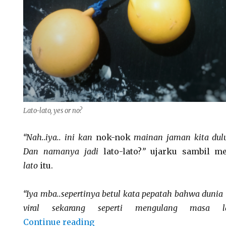
Lato-lato, yes or no?
“Nah..iya.. ini kan
nok-nok
mainan jaman kita dulu…
Dan namanya jadi
lato-lato?
”
ujarku sambil 
lato
itu.
“Iya mba..sepertinya betul kata pepatah bahwa dunia 
viral sekarang seperti mengulang masa 
“Lato-lato, Yes or No?”
Continue reading