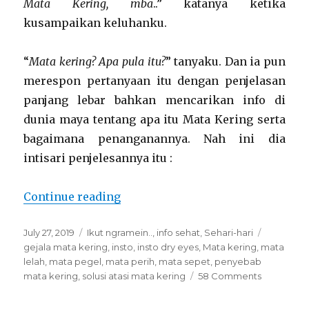
Mata Kering, mba
..” katanya ketika
kusampaikan keluhanku.
“
Mata kering? Apa pula itu?
” tanyaku. Dan ia pun
merespon pertanyaan itu dengan penjelasan
panjang lebar bahkan mencarikan info di
dunia maya tentang apa itu Mata Kering serta
bagaimana penanganannya. Nah ini dia
intisari penjelesannya itu :
“Dengan Insto Dry Eyes, Bye Mata
Continue reading
Posted
Categories
Tags
July 27, 2019
Ikut ngramein..
,
info sehat
,
Sehari-hari
on
gejala mata kering
,
insto
,
insto dry eyes
,
Mata kering
,
mata
lelah
,
mata pegel
,
mata perih
,
mata sepet
,
penyebab
on
mata kering
,
solusi atasi mata kering
58 Comments
Dengan
Insto