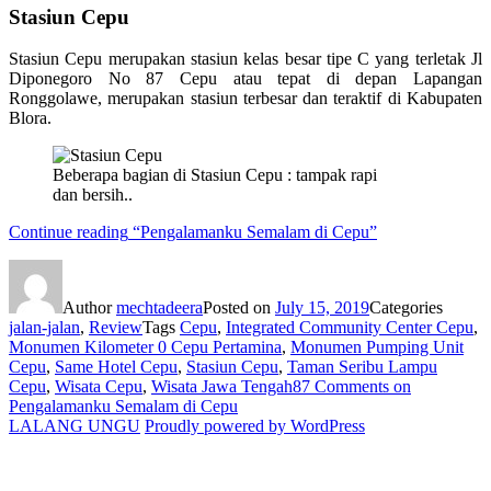
Stasiun Cepu
Stasiun Cepu merupakan stasiun kelas besar tipe C yang terletak Jl
Diponegoro No 87 Cepu atau tepat di depan Lapangan
Ronggolawe, merupakan stasiun terbesar dan teraktif di Kabupaten
Blora.
Beberapa bagian di Stasiun Cepu : tampak rapi
dan bersih..
Continue reading
“Pengalamanku Semalam di Cepu”
Author
mechtadeera
Posted on
July 15, 2019
Categories
jalan-jalan
,
Review
Tags
Cepu
,
Integrated Community Center Cepu
,
Monumen Kilometer 0 Cepu Pertamina
,
Monumen Pumping Unit
Cepu
,
Same Hotel Cepu
,
Stasiun Cepu
,
Taman Seribu Lampu
Cepu
,
Wisata Cepu
,
Wisata Jawa Tengah
87 Comments
on
Pengalamanku Semalam di Cepu
LALANG UNGU
Proudly powered by WordPress