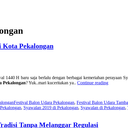
longan
i Kota Pekalongan
al 1440 H baru saja berlalu dengan berbagai kemeriahan perayaan Sya
“Serunya
a Pekalongan
? Yuk..mari kuceritakan ya..
Continue reading
Perayaan
Tags
Syawalan
Tahun
alongan
Festival Balon Udara Pekalongan
,
Festival Balon Udara Tamba
2019
 Pekalongan
,
Syawalan 2019 di Pekalongan
,
Syawalan di Pekalongan
,
di
Kota
Pekalonga
Tradisi Tanpa Melanggar Regulasi