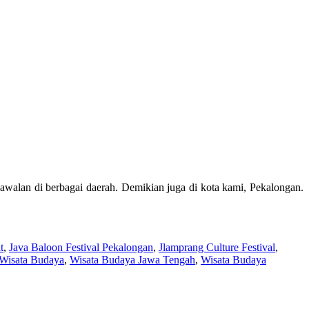
walan di berbagai daerah. Demikian juga di kota kami, Pekalongan.
t
,
Java Baloon Festival Pekalongan
,
Jlamprang Culture Festival
,
Wisata Budaya
,
Wisata Budaya Jawa Tengah
,
Wisata Budaya
n”