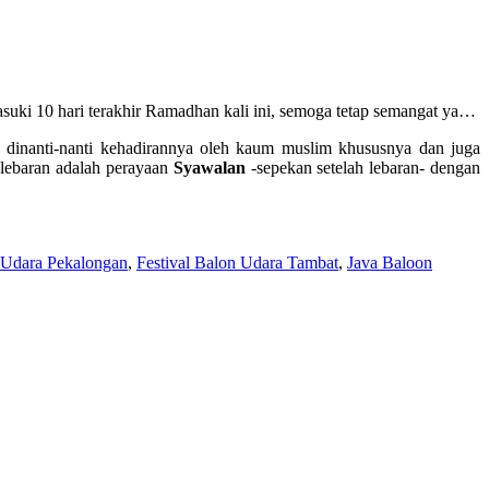
ki 10 hari terakhir Ramadhan kali ini, semoga tetap semangat ya…
u dinanti-nanti kehadirannya oleh kaum muslim khususnya dan juga
a lebaran adalah perayaan
Syawalan
-sepekan setelah lebaran- dengan
n Udara Pekalongan
,
Festival Balon Udara Tambat
,
Java Baloon