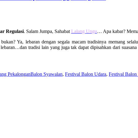
ar Regulasi
. Salam Jumpa, Sahabat
Lalang Ungu
… Apa kabar? Memasu
i, bukan? Ya, lebaran dengan segala macam tradisinya memang selal
n lebaran…dan tradisi lain yang juga tak dapat dipisahkan dari suasan
Tags
ang Pekalongan
Balon Syawalan
,
Festival Balon Udara
,
Festival Balo