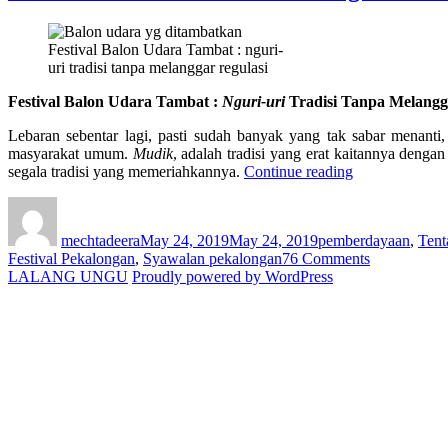
Tahun
2019
Festival Balon Udara Tambat : nguri-
di
uri tradisi tanpa melanggar regulasi
Kota
Pekalongan
Festival Balon Udara Tambat :
Nguri-uri
Tradisi Tanpa Melangg
Lebaran sebentar lagi, pasti sudah banyak yang tak sabar menant
masyarakat umum.
Mudik
, adalah tradisi yang erat kaitannya denga
“Festival
segala tradisi yang memeriahkannya.
Continue reading
Balon
Author
Posted
Categories
Udara
on
Tambat
mechtadeera
May 24, 2019
May 24, 2019
pemberdayaan
,
Tent
:
on
Festival Pekalongan
,
Syawalan pekalongan
76 Comments
Nguri-
Festival
LALANG UNGU
Proudly powered by WordPress
uri
Balon
Tradisi
Udara
Tanpa
Tambat
Melanggar
:
Regulasi”
Nguri-
uri
Tradisi
Tanpa
Melanggar