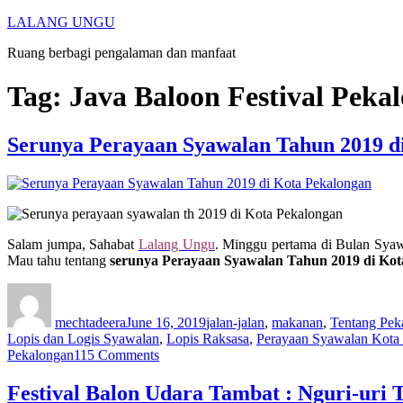
Skip
LALANG UNGU
to
Ruang berbagi pengalaman dan manfaat
content
Tag:
Java Baloon Festival Peka
Serunya Perayaan Syawalan Tahun 2019 d
Salam jumpa, Sahabat
Lalang Ungu
. Minggu pertama di Bulan Syaw
Mau tahu tentang
serunya Perayaan Syawalan Tahun 2019 di Kot
Author
Posted
Categories
on
mechtadeera
June 16, 2019
jalan-jalan
,
makanan
,
Tentang Pek
Lopis dan Logis Syawalan
,
Lopis Raksasa
,
Perayaan Syawalan Kota
on
Pekalongan
115 Comments
Serunya
Perayaan
Festival Balon Udara Tambat : Nguri-uri 
Syawalan