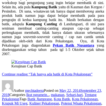
workshop bagi pengunjung yang ingin belajar membatik di sini.
Selain itu, ada pula
Kampung Batik
yaitu di Kauman dan Kergon /
Pesindon. Di sana, wisatawan tak hanya dapat mem
borong
aneka
produk batik namun juga dapat belajar membatik pada para
pengrajin di kedua kampung batik itu. Masih berkaitan dengan
batik, adapula
Kampung Canting
di Landungsari, di sini para
seniman membuat canting-canting ataupun cap-cap sebagai
perlengkapan membatik, tidak hanya dalam ukuran sebenarnya
namun juga souvenir-souvenir canting / cap nan cantik untuk
dijadikan oleh-oleh dari Kota Pekalongan. Oya, di Kota
Pekalongan juga diagendakan
Pekan Batik Nusantara
yang
diselenggarakan setiap tahun pada tgl 1-5 Oktober sejak tahun
2007.
Kerajinan Cap Batik
Continue reading
“Tak hanya ada batik di Kota Pekalongan”
Author
mechtadeera
Posted on
May 22, 2014
September 23,
2018
Categories
Ikut ngramein..
,
makanan
,
Sehari-hari
,
Tentang
Pekalongan
Tags
Batik Jlamprang
,
Kota Batik
,
Kota Pekalongan
,
Krupuk Mi Useg
,
Kuliner Pekalongan
,
Potensi Wisata Pekalongan
,