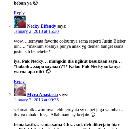
beban ya 🙂
Reply
Necky Effendy
says:
January 2, 2013 at 15:30
wow….ternyata favorite colournya sama seperti Justin Bieber
nih…..*maklum soalnya punya anak yg demen banget sama
justin sih hehehehe*
iya, Pak Necky… mungkin dia ngikut kesukaan saya…
*halaah…siapa sayaaa???* Kalau Pak Necky sukanya
warna apa nih? 🙂
Reply
Myra Anastasia
says:
January 2, 2013 at 09:35
selamat utk awardnya.. ehh ternyata sy dapet juga ya mbak..
thx ya mbak.. Insya Allah nanti sy kerjain 🙂
trimakasih… sama-sama Chi… sok deh dikerjain biar