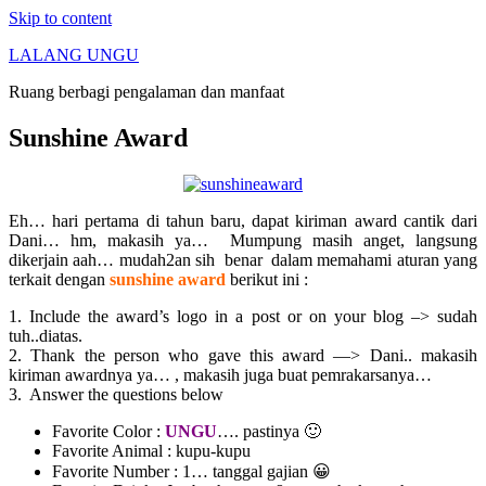
Skip to content
LALANG UNGU
Ruang berbagi pengalaman dan manfaat
Sunshine Award
Eh… hari pertama di tahun baru, dapat kiriman award cantik dari
Dani… hm, makasih ya… Mumpung masih anget, langsung
dikerjain aah… mudah2an sih benar dalam memahami aturan yang
terkait dengan
sunshine award
berikut ini :
1. Include the award’s logo in a post or on your blog –> sudah
tuh..diatas.
2. Thank the person who gave this award —> Dani.. makasih
kiriman awardnya ya… , makasih juga buat pemrakarsanya…
3. Answer the questions below
Favorite Color :
UNGU
…. pastinya 🙂
Favorite Animal : kupu-kupu
Favorite Number : 1… tanggal gajian 😀