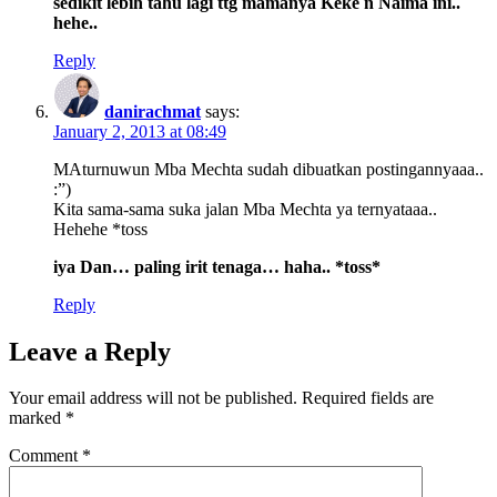
sedikit lebih tahu lagi ttg mamanya Keke n Naima ini..
hehe..
Reply
danirachmat
says:
January 2, 2013 at 08:49
MAturnuwun Mba Mechta sudah dibuatkan postingannyaaa..
:”)
Kita sama-sama suka jalan Mba Mechta ya ternyataaa..
Hehehe *toss
iya Dan… paling irit tenaga… haha.. *toss*
Reply
Leave a Reply
Your email address will not be published.
Required fields are
marked
*
Comment
*