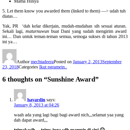
Mama Hilsya
5. Let them know you awarded them (linked to them) —> udah tuh
diatas…
Yak, PR ‘dah kelar dikerjain, mudah-mudahan sih sesuai aturan.
Sekali lagi,
maturnuwun
buat Dani yang sudah mengirim award
ini… Dan untuk teman-teman semua, semoga sukses di tahun 2013
ini ya…
Author
mechtadeera
Posted on
January 2, 2013
September
23, 2018
Categories
Ikut ngramein..
6 thoughts on “Sunshine Award”
hayardin
says:
January 8, 2013 at 04:26
waah ada yang lagi bagi bagi award nich,,,selamat yaa yang
dah dapat award,,,
trimakasih… trims juga sdh mampir di sini 🙂