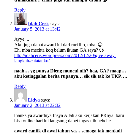
Reply
Idah Ceris
says:
January 5, 2013 at 13:42
Ayye. ..
Aku juga dapat award ini dari ruri lho, mba. 😉
Eh, mba mechta koq belum ikutan GA saya? 🙂
http://idahceris.wordpress.com/2012/12/20/give-away-
langkah-catatanku/
naah… yg punya Dieng muncul nih? haa, GA? maap…
aku ketinggalan berita rupanya… sik sik tak ke TKP….
Reply
Lidya
says:
January 2, 2013 at 22:32
thanks ya awardnya Insya Allah aku kerjakan PRnya. baru
bisa online hari ini langsung dapet tugas nih hehehe
award cantik di awal tahun ya… semoga tak menjadi