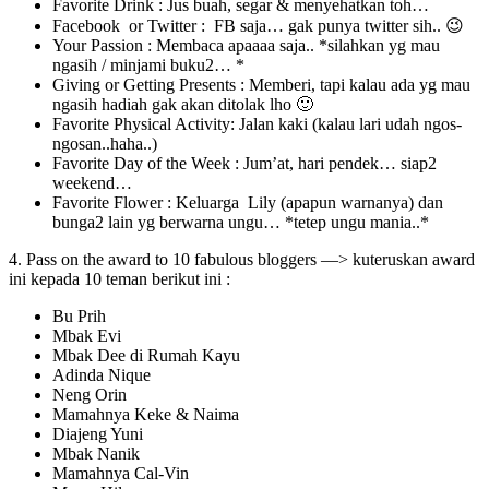
Favorite Drink : Jus buah, segar & menyehatkan toh…
Facebook or Twitter : FB saja… gak punya twitter sih.. 😉
Your Passion : Membaca apaaaa saja.. *silahkan yg mau
ngasih / minjami buku2… *
Giving or Getting Presents : Memberi, tapi kalau ada yg mau
ngasih hadiah gak akan ditolak lho 🙂
Favorite Physical Activity: Jalan kaki (kalau lari udah ngos-
ngosan..haha..)
Favorite Day of the Week : Jum’at, hari pendek… siap2
weekend…
Favorite Flower : Keluarga Lily (apapun warnanya) dan
bunga2 lain yg berwarna ungu… *tetep ungu mania..*
4. Pass on the award to 10 fabulous bloggers —> kuteruskan award
ini kepada 10 teman berikut ini :
Bu Prih
Mbak Evi
Mbak Dee di Rumah Kayu
Adinda Nique
Neng Orin
Mamahnya Keke & Naima
Diajeng Yuni
Mbak Nanik
Mamahnya Cal-Vin