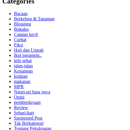
Categories
Bacaan
Berkebun & Tanaman
Blogging
Bukuku
Catatan kecil
Curhat
Fiksi
Haji dan Umrah
Ikut ngramein..
info sehat
jalan-jalan
Kenangan
kutipan
makanan
MPR
Nguri-uri basa jawa
Opini
pemberdayaan
Review
Sehari-hari
Sponsored Post
Tak Berkategori
Tentang Pekalongan