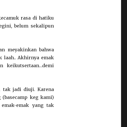
ecamuk rasa di hatiku
gini, belum sekalipun
dan meyakinkan bahwa
k laah.. Akhirnya emak
n keikutsertaan…demi
 tak jadi diuji. Karena
g (basecamp keg kami)
 emak-emak yang tak