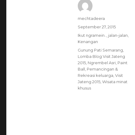
Author
mechtadeera
Posted
September 27, 2015
on
Categories
Ikut ngramein..
,
jalan-jalan
,
Kenangan
Tags
Gunung Pati Semarang
,
Lomba Blog Visit Jateng
2015
,
Ngrembel Asri
,
Paint
Ball
,
Pemancingan &
Rekreasi keluarga
,
Visit
Jateng 2015
,
Wisata minat
khusus