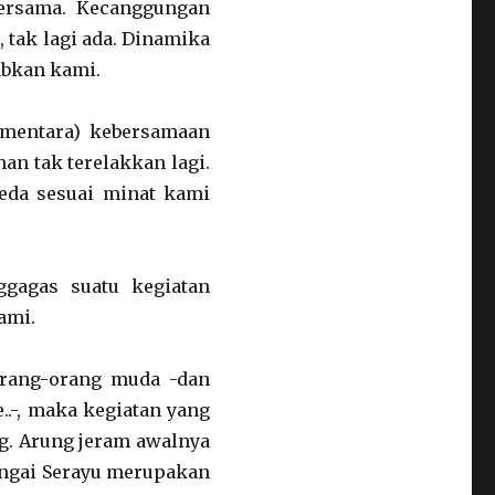
bersama. Kecanggungan
 tak lagi ada. Dinamika
abkan kami.
mentara) kebersamaan
an tak terelakkan lagi.
eda sesuai minat kami
ggagas suatu kegiatan
ami.
 orang-orang muda -dan
..-, maka kegiatan yang
g. Arung jeram awalnya
ungai Serayu merupakan