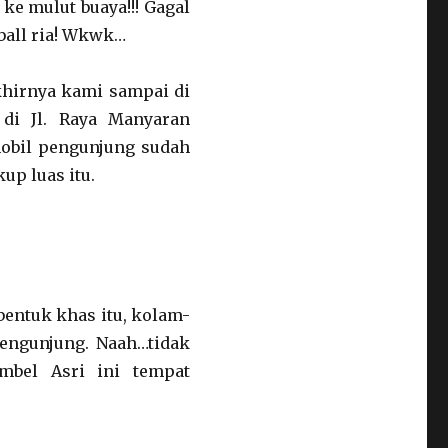
ke mulut buaya!!! Gagal
ball ria! Wkwk…
akhirnya kami sampai di
di Jl. Raya Manyaran
mobil pengunjung sudah
p luas itu.
bentuk khas itu, kolam-
engunjung. Naah…tidak
bel Asri ini tempat